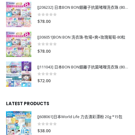
[J206232] 日本BON BON銀離子抗菌啫喱洗衣珠 (80粒)
0
out of 5
$
78.00
[J306051]BON BON 洗衣珠-牧場+爽+玫瑰葡萄-80粒
0
out of 5
$
78.00
[J111043] 日本BON BON銀離子抗菌啫喱洗衣珠 (80粒)
0
out of 5
$
72.00
LATEST PRODUCTS
[J608061]日本World Life 力去漬彩漂粉 20g *15包
0
out of 5
$
38.00