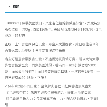
描述
[U009021] 原裝美國進口，樂家杏仁糖始終係最好食
?
。樂家特別
版杏仁糖 – 793g , 原價$268/包, 美國限時減價只係$108/包，2包
或以上$98/包
正呀！上年買左兩包自己食，屋企人大讚好食，成日提住我今年
再買返去比佢地呀！今年要買埋送禮先得！
店主好鐘意食樂家杏仁糖，不過香港買真係好貴，所以大時大節
先會買黎放全盒，而家美國減價，香港同一size計返要成$3XX
嫁，而家最平$98咋！而且仲要係綜合口味，一次過有2隻味，一
包已經有成60-63粒，正呀！
-1包有齊2款不同口味： 金色經典杏仁，紅色香濃黑朱古力
-金色經典杏仁： 朱古力與杏仁完美結合，變化出酥脆口感
-紅色香濃黑朱古力：包裹著厚黑朱古力，配合奶油糖心，平衡甘
甜