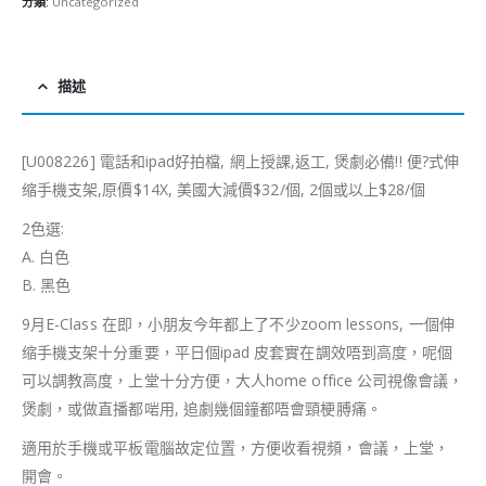
分類:
Uncategorized
描述
[U008226] 電話和ipad好拍檔, 網上授課,返工, 煲劇必備!! 便?式伸
缩手機支架,原價$14X, 美國大減價$32/個, 2個或以上$28/個
2色選:
A. 白色
B. 黑色
9月E-Class 在即，小朋友今年都上了不少zoom lessons, 一個伸
缩手機支架十分重要，平日個ipad 皮套實在調效唔到高度，呢個
可以調教高度，上堂十分方便，大人home office 公司視像會議，
煲劇，或做直播都啱用, 追劇幾個鐘都唔會頸梗膊痛。
適用於手機或平板電腦故定位置，方便收看視頻，會議，上堂，
開會。