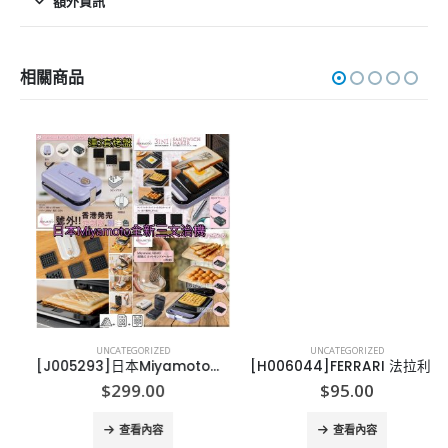
額外資訊
相關商品
UNCATEGORIZED
UNCATEGORIZED
[J005293]日本Miyamoto全新三文治機 連3套烤盤
[H006044]FERRARI 法拉利足球, 2小童/5大人
$
299.00
$
95.00
查看內容
查看內容