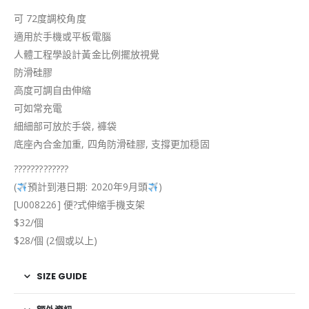
可 72度調校角度
適用於手機或平板電腦
人體工程學設計黃金比例擺放視覺
防滑硅膠
高度可調自由伸縮
可如常充電
細細部可放於手袋, 褲袋
底座內合金加重, 四角防滑硅膠, 支撐更加穏固
?
?
?
?
?
?
?
?
?
?
?
?
?
(
預計到港日期: 2020年9月頭
)
[U008226] 便?式伸缩手機支架
$32/個
$28/個 (2個或以上)
SIZE GUIDE