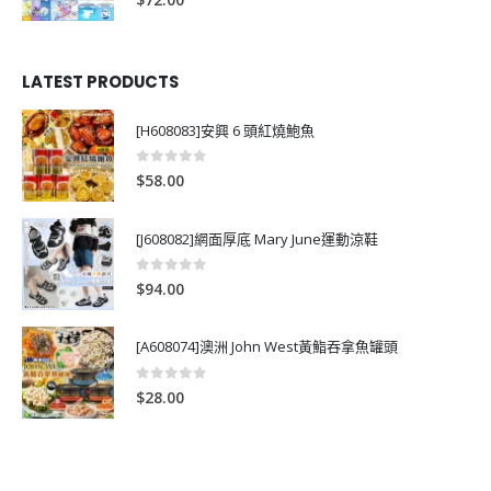
LATEST PRODUCTS
[H608083]安興 6 頭紅燒鮑魚
0
out of 5
$
58.00
[J608082]網面厚底 Mary June運動涼鞋
0
out of 5
$
94.00
[A608074]澳洲 John West黃鮨吞拿魚罐頭
0
out of 5
$
28.00