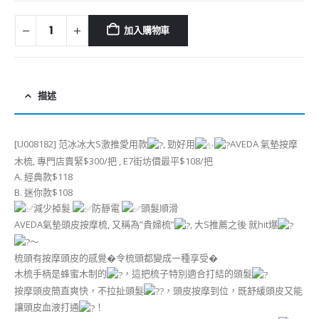
加入購物車
描述
[U008182] 范冰冰大S激推愛用款
, 勁好用
AVEDA 氣墊按摩
木梳, 專門店賣緊$300/把 , E7街坊價最平$108/把
A. 經典款$118
B. 迷你款$108
減少掉髮
防靜電
頭髮順滑
AVEDA氣墊頭皮按摩梳, 又稱為”貴婦梳”
, 大S推薦之後 就hit爆
～
梳頭有按摩頭皮的感覺�令梳頭都變成一種享受�
木梳手柄是蜂蜜木制的
，這把梳子特別適合打結的頭髮
按摩頭皮簡直爽快，不拉扯頭髮
，頭皮按摩到位，既舒緩頭皮又能
讓頭皮血液打通
！