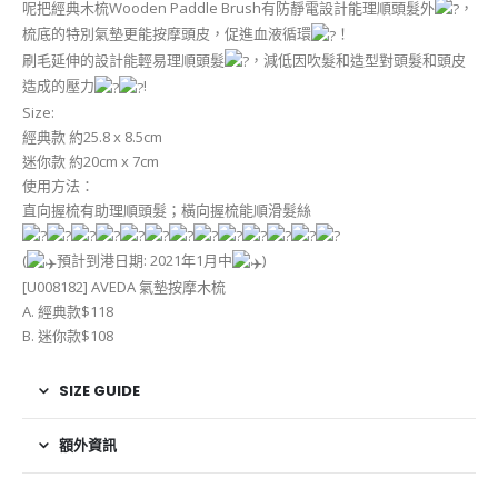
呢把經典木梳Wooden Paddle Brush有防靜電設計能理順頭髮外
，
梳底的特別氣墊更能按摩頭皮，促進血液循環
！
刷毛延伸的設計能輕易理順頭髮
，減低因吹髮和造型對頭髮和頭皮
造成的壓力
!
Size:
經典款 約25.8 x 8.5cm
迷你款 約20cm x 7cm
使用方法：
直向握梳有助理順頭髮；橫向握梳能順滑髮絲
(
預計到港日期: 2021年1月中
)
[U008182] AVEDA 氣墊按摩木梳
A. 經典款$118
B. 迷你款$108
SIZE GUIDE
額外資訊