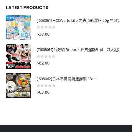
LATEST PRODUCTS
[J608061]日本World Life 力去漬彩漂粉 20g *15包
0
out of 5
$
38.00
[T608064]台灣製 Reebok 棉質運動船襪 （3入組）
0
out of 5
$
62.00
[J608062]日本不鏽鋼鍋連撈網 18cm
0
out of 5
$
63.00