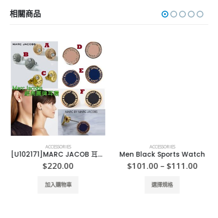
相關商品
ACCESSORIES
ACCESSORIES
[U102171]MARC JACOB 耳環 Marc Jacobs Enamel Logo Stud
Men Black Sports Watch
Price
$
220.00
$
101.00
–
$
111.00
range
This product has multiple variants. The options may be chosen on the product page
$101
加入購物車
選擇規格
thro
$111