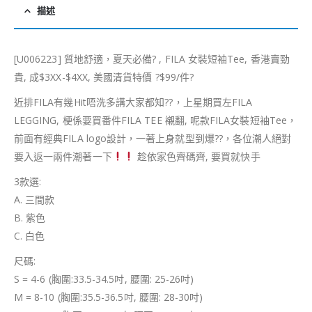
描述
[U006223] 質地舒適，夏天必備
?
, FILA 女裝短袖Tee, 香港賣勁
貴, 成$3XX-$4XX, 美國清貨特價
?
$99/件
?
近排FILA有幾Hit唔洗多講大家都知
?
?
，上星期買左FILA
LEGGING, 梗係要買番件FILA TEE 襯翻, 呢款FILA女裝短袖Tee，
前面有經典FILA logo設計，一著上身就型到爆
?
?
，各位潮人絕對
要入返一兩件潮著一下
趁依家色齊碼齊, 要買就快手
3款選:
A. 三間款
B. 紫色
C. 白色
尺碼:
S = 4-6 (胸圍:33.5-34.5吋, 腰圍: 25-26吋)
M = 8-10 (胸圍:35.5-36.5吋, 腰圍: 28-30吋)