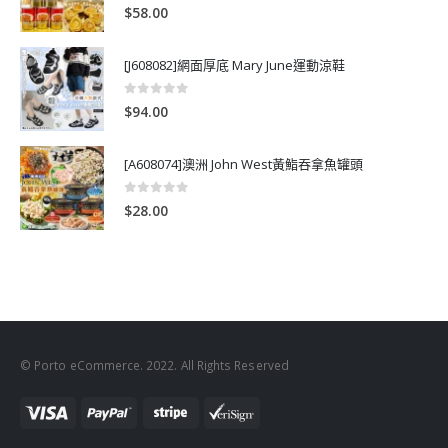
0
out of 5
$
58.00
[J608082]網面厚底 Mary June運動涼鞋
0
out of 5
$
94.00
[A608074]澳洲 John West黃鮨吞拿魚罐頭
0
out of 5
$
28.00
© Porto eCommerce. 2022. All Rights Reserved