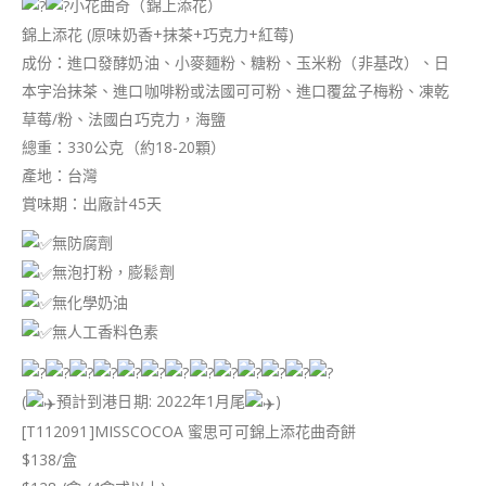
小花曲奇（錦上添花）
錦上添花 (原味奶香+抹茶+巧克力+紅莓)
成份：進口發酵奶油、小麥麵粉、糖粉、玉米粉（非基改）、日
本宇治抹茶、進口咖啡粉或法國可可粉、進口覆盆子梅粉、凍乾
草莓/粉、法國白巧克力，海鹽
總重：330公克（約18-20顆）
產地：台灣
賞味期：出廠計45天
無防腐劑
無泡打粉，膨鬆劑
無化學奶油
無人工香料色素
(
預計到港日期: 2022年1月尾
)
[T112091]MISSCOCOA 蜜思可可錦上添花曲奇餅
$138/盒