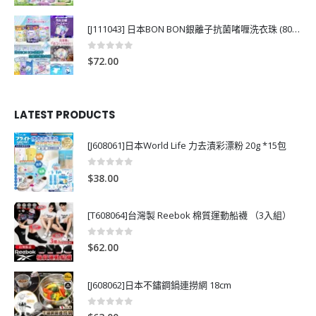
[J111043] 日本BON BON銀離子抗菌啫喱洗衣珠 (80粒)
0
out of 5
$
72.00
LATEST PRODUCTS
[J608061]日本World Life 力去漬彩漂粉 20g *15包
0
out of 5
$
38.00
[T608064]台灣製 Reebok 棉質運動船襪 （3入組）
0
out of 5
$
62.00
[J608062]日本不鏽鋼鍋連撈網 18cm
0
out of 5