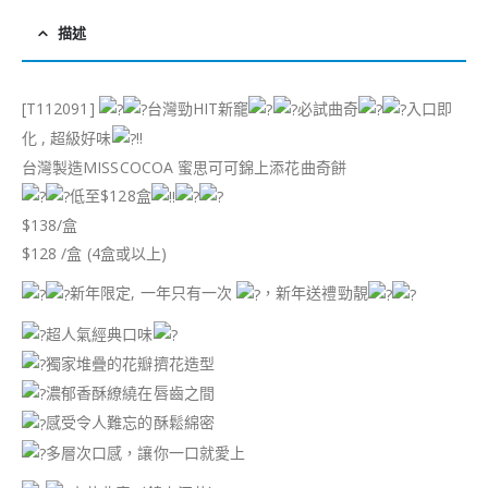
描述
[T112091]
台灣勁HIT新竉
必試曲奇
入口即
化 , 超級好味
!!
台灣製造MISSCOCOA 蜜思可可錦上添花曲奇餅
低至$128盒
$138/盒
$128 /盒 (4盒或以上)
新年限定, 一年只有一次
，新年送禮勁靚
超人氣經典口味
獨家堆疊的花瓣擠花造型
濃郁香酥繚繞在唇齒之間
感受令人難忘的酥鬆綿密
多層次口感，讓你一口就愛上