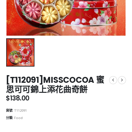
[T112091]MISSCOCOA 蜜
思可可錦上添花曲奇餅
$
138.00
貨號:
T112091
分類:
Food