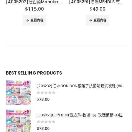
[A005202]紐西蘭Manuka Health MGO400+ 麥盧卡蜂蜜潤喉糖500g
[A005291]澳洲MEHDI’S 有機喜馬拉雅山粉紅鹽
$
115.00
$
49.00
查看內容
查看內容
BEST SELLING PRODUCTS
[J206232] 日本BON BON銀離子抗菌啫喱洗衣珠 (80粒)
0
out of 5
$
78.00
[J306051]BON BON 洗衣珠-牧場+爽+玫瑰葡萄-80粒
0
out of 5
$
78.00