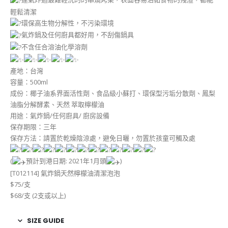
輕鬆清潔
環保高生物分解性，不污染環境
氣炸鍋及任何廚具都好用，不刮傷鍋具
不含任合溶油化學溶劑
產地：台灣
容量：500ml
成份：椰子油系界面活性劑、食品級小蘇打、環保型污垢分散劑、鳳梨
油脂分解酵素、天然 萃取檸檬油
用途：氣炸鍋/任何廚具/ 廚房設備
保存期限：三年
保存方法：請置於乾燥陰涼處，避免日曬，勿置於孩童可觸及處
(
預計到港日期: 2021年1月頭
)
[T012114] 氣炸鍋天然檸檬油清潔泡泡
$75/支
$68/支 (2支或以上)
SIZE GUIDE