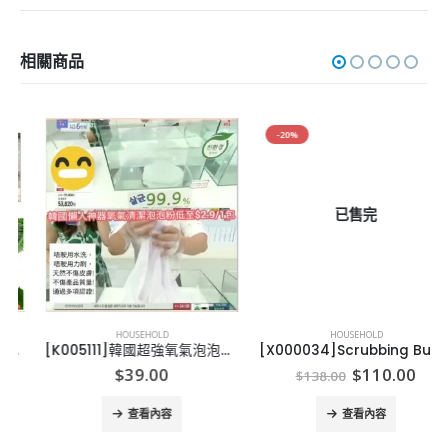
相關商品
-20%
已售完
HOUSEHOLD
HOUSEHOLD
[K005111]韓國超強氧氣泡泡清潔粉-10包
[X000034]Scrubbing Bubbles Toilet Gel (2 dispensers + 30 gel discs)
Original
Curren
$
39.00
$
110.00
$
138.00
price
price
was:
is:
查看內容
查看內容
$138.00.
$110.0