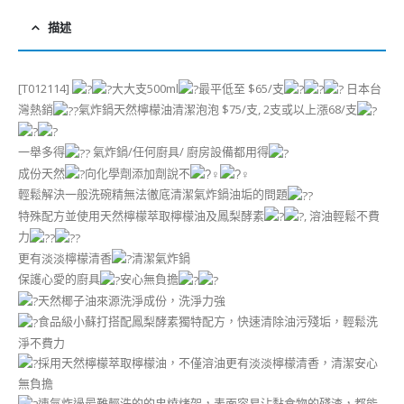
描述
[T012114]
大大支500ml
最平低至 $65/支
日本台
灣熱銷
氣炸鍋天然檸檬油清潔泡泡 $75/支, 2支或以上漲68/支
一舉多得
氣炸鍋/任何廚具/ 廚房設備都用得
成份天然
向化學劑添加劑說不
輕鬆解決一般洗碗精無法徹底清潔氣炸鍋油垢的問題
特殊配方並使用天然檸檬萃取檸檬油及鳳梨酵素
, 溶油輕鬆不費
力
更有淡淡檸檬清香
清潔氣炸鍋
保護心愛的廚具
安心無負擔
天然椰子油來源洗淨成份，洗淨力強
食品級小蘇打搭配鳳梨酵素獨特配方，快速清除油污殘垢，輕鬆洗
淨不費力
採用天然檸檬萃取檸檬油，不僅溶油更有淡淡檸檬清香，清潔安心
無負擔
連氣炸過最難輕洗的的串燒烤架，表面容易沾黏食物的殘渣，都能