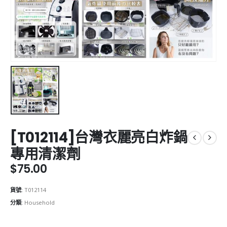
[T012114]台灣衣麗亮白炸鍋
專用清潔劑
$
75.00
貨號:
T012114
分類:
Household