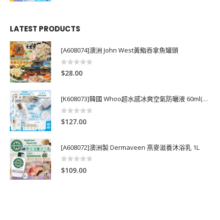
LATEST PRODUCTS
[A608074]澳洲 John West黃鮨吞拿魚罐頭
0
out of 5
$
28.00
[K608073]韓國 Whoo超水感冰爽空氣防曬液 60ml(送13ml*4支)
0
out of 5
$
127.00
[A608072]澳洲製 Dermaveen 燕麥滋養沐浴乳 1L
0
out of 5
$
109.00