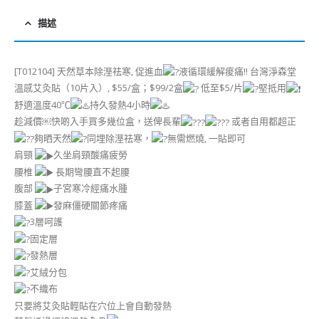
描述
[T012104] 天然草本除溼祛寒, 促進血
液循環緩解痠痛!! 台灣淨森堂
溫感艾灸貼（10片入）, $55/盒；$99/2盒
低至$5/片
堅抵用
舒適溫度40℃
持久發熱4小時
趁減價￼快啲入手買多幾位盒，送俾長輩
或者自用都超正
夠晒天然
同埋除溼祛寒，
無需燃燒, 一貼即可
肩頸
久坐肩頸酸痛疲勞
腰椎
長期彎腰直不起腰
腹部
子宮寒冷經痛水腫
膝蓋
發麻僵硬關節疼痛
3層呵護
固定層
發熱層
艾絨分包
不織布
只要將艾灸貼輕貼在穴位上會自動發熱