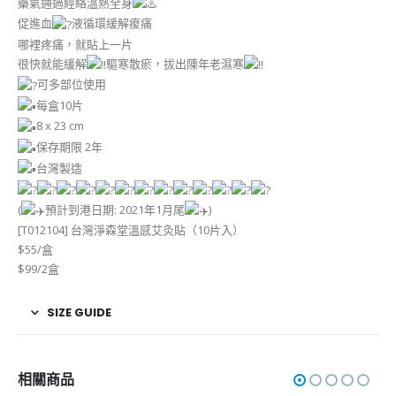
藥氣通過經絡溫熱全身
促進血
液循環緩解痠痛
哪裡疼痛，就貼上一片
很快就能緩解
驅寒散瘀，拔出陳年老濕寒
可多部位使用
每盒10片
8 x 23 cm
保存期限 2年
台灣製造
(
預計到港日期: 2021年1月尾
)
[T012104] 台灣淨森堂溫感艾灸貼（10片入）
$55/盒
$99/2盒
SIZE GUIDE
相關商品