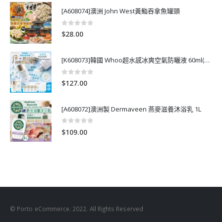
[A608074]澳洲 John West黃鮨吞拿魚罐頭
0
out of 5
$
28.00
[K608073]韓國 Whoo超水感冰爽空氣防曬液 60ml(送13ml*4支)
0
out of 5
$
127.00
[A608072]澳洲製 Dermaveen 燕麥滋養沐浴乳 1L
0
out of 5
$
109.00
© Porto eCommerce. 2022. All Rights Reserved