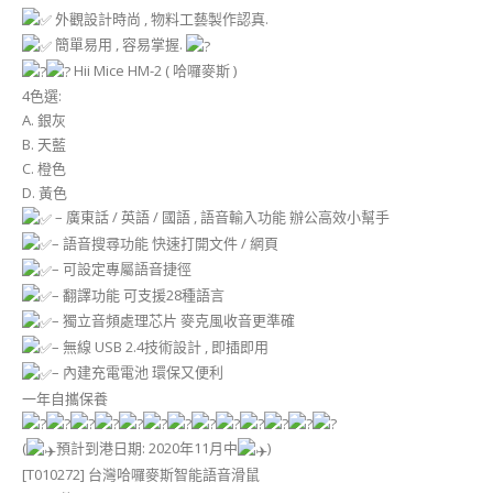
外觀設計時尚 , 物料工藝製作認真.
簡單易用 , 容易掌握.
Hii Mice HM-2 ( 哈囉麥斯 )
4色選:
A. 銀灰
B. 天藍
C. 橙色
D. 黃色
– 廣東話 / 英語 / 國語 , 語音輸入功能 辦公高效小幫手
– 語音搜尋功能 快速打開文件 / 網頁
– 可設定專屬語音捷徑
– 翻譯功能 可支援28種語言
– 獨立音頻處理芯片 麥克風收音更準確
– 無線 USB 2.4技術設計 , 即插即用
– 內建充電電池 環保又便利
一年自攜保養
(
預計到港日期: 2020年11月中
)
[T010272] 台灣哈囉麥斯智能語音滑鼠