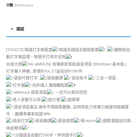
分類:
Electronics
描述
[T010272] 唔識打字唔緊要
唔識多國語言都唔緊要
,
講嘢就自
動打字嘅鼠標，唔使手打咁辛苦啦
台灣大熱
Hii aiMOUSE 哈囉麥斯智能語音滑鼠 (Windows 基本版 ),
打字懶人神器 , 原價$5XX, E7益街坊$199/件
語音代替打字 ,
語音翻譯
語音指令
三合一滑鼠.
打字慢
同外國人溝通難點算
aiMouse 語音滑鼠
一定可以幫到您啦
老人家都可以用
超方便
超簡單
語音滑鼠產品 兩年市場銷售磨鍊 , 証明有能力有實力維護伺服器運
作 ，翻譯準確率高達98%
語音打字
語音翻譯
語音搜索
寫report
國際溝通談判真
係超實用
1分鐘語音自動打500字，仲快過手打