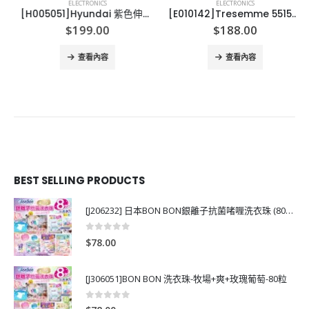
ELECTRONICS
ELECTRONICS
[H005051]Hyundai 紫色伸縮折疊無線風扇
[E010142]Tresemme 5515U 風筒
$
199.00
$
188.00
查看內容
查看內容
BEST SELLING PRODUCTS
[J206232] 日本BON BON銀離子抗菌啫喱洗衣珠 (80粒)
0
out of 5
$
78.00
[J306051]BON BON 洗衣珠-牧場+爽+玫瑰葡萄-80粒
0
out of 5