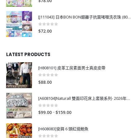
$
78.00
[J111043] 日本BON BON銀離子抗菌啫喱洗衣珠 (80粒)
0
out of 5
$
72.00
LATEST PRODUCTS
[H808101] 皮革工房素面男士真皮皮帶
0
out of 5
$
88.00
[A608104]Naturall 雙面印花床上套裝系列- 2026年秋季新款
0
out of 5
P
–
$
99.00
$
159.00
r
i
[H608083]安興 6 頭紅燒鮑魚
c