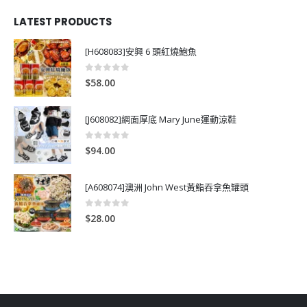
LATEST PRODUCTS
[H608083]安興 6 頭紅燒鮑魚
0
out of 5
$
58.00
[J608082]網面厚底 Mary June運動涼鞋
0
out of 5
$
94.00
[A608074]澳洲 John West黃鮨吞拿魚罐頭
0
out of 5
$
28.00