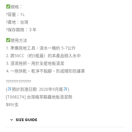
規格：
?
容量：1L
?
產地：台灣
?
保存期限：３年
使用方法
1. 準備拖地工具，清水一桶約 5-7公升
2. 將50CC（約5瓶蓋）的本產品倒入水中
3. 浸濕拖把，用於全屋地板清潔
4. 一拖快乾，乾淨不黏腳，形成隱形防護罩
?
?
?
?
?
?
?
?
?
?
?
?
?
?
(
預計到港日期: 2020年9月尾
)
[T008274] 台灣植萃驅蟲地板清潔劑
$89/支
SIZE GUIDE