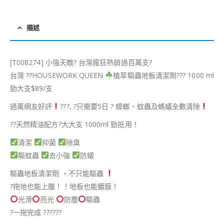
描述
[T008274] 小強天敵
?️
台灣瘋狂熱銷過百萬支
?
台灣
??
HOUSEWORK QUEEN
植萃驅蟲地板清潔劑
?️
?️
?️
1000 ml
勁大支$89/支
過萬網友好評
?️
?️
?️
,
?
只需要5日
?
蟑螂、蚊蟲及螞蟻全數清除
??
天然精油配方
?
大大支 1000ml 勁抵用！
清潔
抑菌
除臭
驅蚊蟲
去小強
防蟻
驅蟲地板清潔劑 ，不只能驅蟲
?️
拖地也能上臘！！地板也能鍍膜！
光滑
亮光
防塵
驅蟲
?
一拖完成
??
??
??