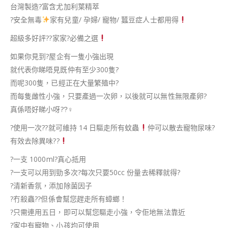
台灣製造
?
富含尤加利葉精萃
?
安全無毒
家有兒童/ 孕婦/ 寵物/ 蠶豆症人士都用得
超級多好評
??
家家
?
必備之選
如果你見到
?
屋企有一隻小強出現
就代表你睇唔見既仲有至少300隻
?
而呢300隻，已經正在大量繁殖中
?
而每隻雌性小強，只要產過一次卵，以後就可以無性無限產卵
?
真係唔好睇小呀
??‍♀
?️
使用一次
??
就可維持 14 日驅走所有蚊蟲
仲可以散去寵物尿味
?
有效去除異味
?
?
?️
一支 1000ml
?
真心抵用
?️
一支可以用到勁多次
?
每次只要50cc 份量去稀釋就得
?
?
清新香氛，添加除菌因子
?
冇殺蟲
??
但係會幫您趕走所有蟑螂！
?
只需連用五日，即可以幫您驅走小強，令佢地無法靠近
?
家中有寵物、小孩均可使用