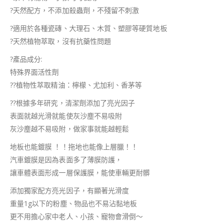
?
天然配方，不添加殺蟲劑，不殘留不刺激
?
適用於各種瓷磚、大理石、木質、塑膠等硬質地板
?
天然植物萃取，沒有抗藥性問題
?
產品成分:
特殊界面活性劑
??
植物性萃取精油：檸檬、尤加利、香茅等
?‍?
根據多年研究，清潔劑添加了亮光因子
表面就越光滑就能使灰沙塵不易吸附
灰沙塵越不易吸附，做家事就能越輕鬆
地板也能鍍膜 ！！拖地也能像上層臘！！
汽車鍍膜是因為表面多了薄膜防護，
讓車體表面形成一層保護膜，能使車輛更耐髒
添加獨家配方亮光因子，有顯著光滑度
重量1g以下的粉塵、物品也不易沾黏地板
更不用擔心家中老人、小孩、寵物會滑倒～