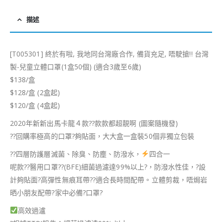
描述
[T005301] 終於有啦, 我地同台灣廠合作, 備貨充足, 唔駛搶!! 台灣
製-兒童立體口罩(1盒50個) (適合3歲至6歲)
$138/盒
$128/盒 (2盒起)
$120/盒 (4盒起)
2020年新新出馬卡龍４款
?
?
款款都超靚啊 (圖案隨機發)
?
?
回購率極高的口罩
?
夠貼面，大大盒一盒裝50個非獨立包裝
?
?
四層防護層滅菌、除臭、防塵、防潑水，
四合一
呢款
?
?
醫用口罩
?
?
(BFE)細菌過濾達99%以上
?
，防潑水性佳，
?
設
計夠貼面
?
高彈性無痕耳帶
??
適合長時間配帶。立體剪裁，唔焗岩
晒小朋友配帶
?
家中必備
?
口罩
?
高效過瀘