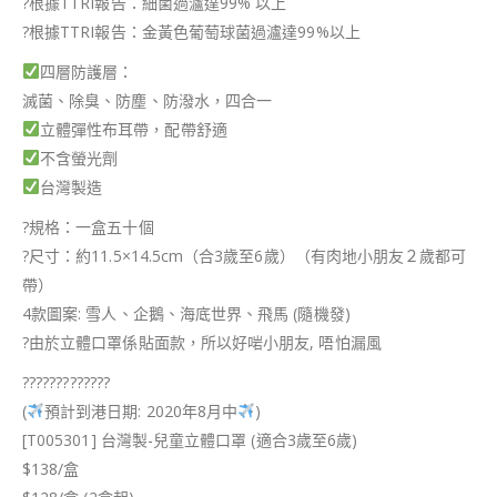
?
根據TTRI報告：細菌過瀘達99% 以上
?
根據TTRI報告：金黃色葡萄球菌過瀘達99%以上
四層防護層：
滅菌、除臭、防塵、防潑水，四合一
立體彈性布耳帶，配帶舒適
不含螢光劑
台灣製造
?
規格：一盒五十個
?
尺寸：約11.5×14.5cm（合3歲至6歲）（有肉地小朋友２歲都可
帶）
4款圖案: 雪人、企鵝、海底世界、飛馬 (隨機發)
?
由於立體口罩係貼面款，所以好啱小朋友, 唔怕漏風
?
?
?
?
?
?
?
?
?
?
?
?
?
(
預計到港日期: 2020年8月中
)
[T005301] 台灣製-兒童立體口罩 (適合3歲至6歲)
$138/盒