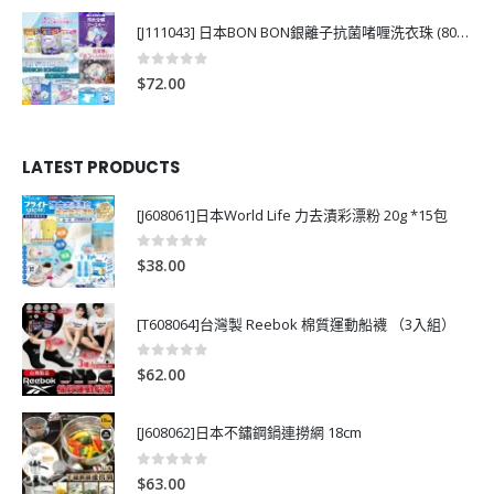
[J111043] 日本BON BON銀離子抗菌啫喱洗衣珠 (80粒)
0
out of 5
$
72.00
LATEST PRODUCTS
[J608061]日本World Life 力去漬彩漂粉 20g *15包
0
out of 5
$
38.00
[T608064]台灣製 Reebok 棉質運動船襪 （3入組）
0
out of 5
$
62.00
[J608062]日本不鏽鋼鍋連撈網 18cm
0
out of 5
$
63.00