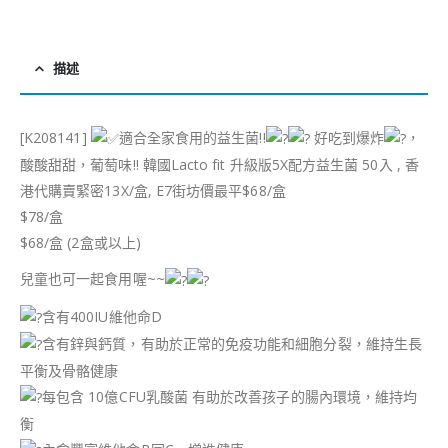
描述
[K208141]
適合全家食用的益生菌!!
好吃到爆炸
，
酸酸甜甜，葡萄味!! 韓國Lacto fit 升級版5X配方益生菌 50入 , 香
港代購賣緊密13X/盒, E7街坊價最平$68/盒
$78/盒
$68/盒 (2盒或以上)
兒童也可一起食用喔~~
含有400IU維他命D
含有鋅與鈣質，有助於正常的免疫功能和細胞分裂，維持生長
平衡及骨骼健康
每包含 10億CFU乳酸菌 有助於改善孩子的腸內環境，維持均
衡