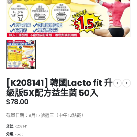
[K208141] 韓國Lacto fit 升
級版5X配方益生菌 50入
$
78.00
截單日期：8月17號週三（中午12點截）
貨號:
K208141
分類:
Food