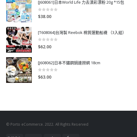
[J608061]日本World Life 力去漬彩漂粉 20g *15包
0
out of 5
$
38.00
[T608064]台灣製 Reebok 棉質運動船襪 （3入組）
0
out of 5
$
62.00
[J608062]日本不鏽鋼鍋連撈網 18cm
0
out of 5
$
63.00
© Porto eCommerce. 2022. All Rights Reserved