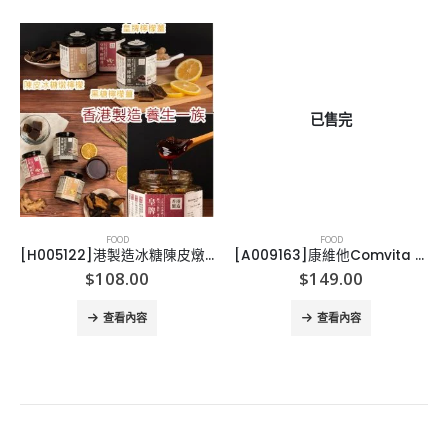
已售完
FOOD
FOOD
[H005122]港製造冰糖陳皮燉檸檬
[A009163]康維他Comvita 蜂膠麥蘆卡蜂蜜潤喉糖
$
108.00
$
149.00
查看內容
查看內容