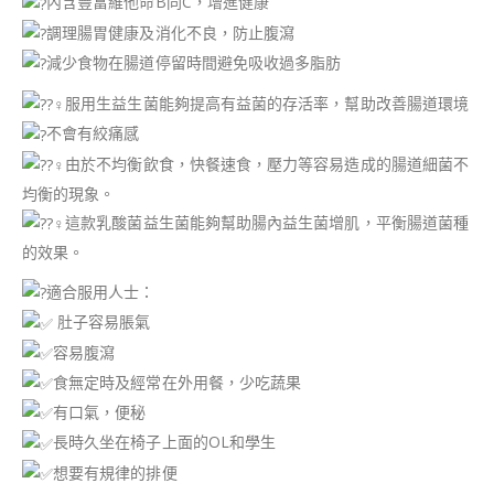
內含豐富維他命B同C，增進健康
調理腸胃健康及消化不良，防止腹瀉
減少食物在腸道停留時間避免吸收過多脂肪
服⽤⽣益⽣菌能夠提⾼有益菌的存活率，幫助改善腸道環境
不會有絞痛感
由於不均衡飲⻝，快餐速食，壓⼒等容易造成的腸道細菌不
均衡的現象。
這款乳酸菌益生菌能夠幫助腸內益⽣菌增肌，平衡腸道菌種
的效果。
適合服用人士：
肚子容易脹氣
容易腹瀉
食無定時及經常在外用餐，少吃蔬果
有口氣，便秘
長時久坐在椅子上面的OL和學生
想要有規律的排便