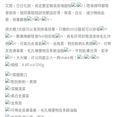
又買。日日化妝，肯定要定期清潔塊面啦
！唔係擦咩都唔
會吸收。我同事個個試完都話好滑、保濕、白左、減少微絲血
管，效果顯著
。
用大概7次就可以見到排毒效果，只需約20分鐘就可以排毒
。敷果陣都唔會feel到好乾
，具有非常好嘅清潔收毛孔作
用
，可美白去黃氣
、去角質、對抗粉刺&黑頭
、可帶
走皮膚毒素、毛孔堵塞物及多餘油脂
，令到肌膚光滑、潔淨
。大大罐，可以同屋企人一齊share用！
規格：8.8fl.oz/250g
美國進口
對抗粉刺，黑頭
深層清潔
美白去黃氣
去角質
可帶走皮膚毒素、毛孔堵塞物及多餘油脂