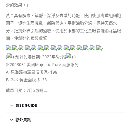
滑的效果。」
黃金具有解毒、鎮靜、潔淨及去皺的功能，使用後肌膚重組細胞
因子，促進生理機能，新陳代謝，平衡油脂分泌，保持天然水
分，抵抗外界引起的過敏。使用於眼部的生化金眼霜能消除黑眼
圈、使鬆弛的眼袋收緊
(
預計到港日期: 2022年8月尾
)
[K206303] 美國Majestic Pure 面膜系列
A. 死海礦物深層清潔泥- $98
B. 24K 黃金面膜-$138
截單日期：7月5號週二
SIZE GUIDE
額外資訊