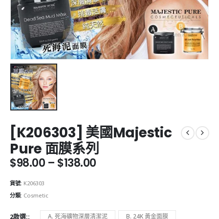
[K206303] 美國Majestic
Pure 面膜系列
Price
$
98.00
–
$
138.00
range:
$98.00
貨號:
K206303
through
分類:
Cosmetic
$138.00
2款選:
A. 死海礦物深層清潔泥
B. 24K 黃金面膜