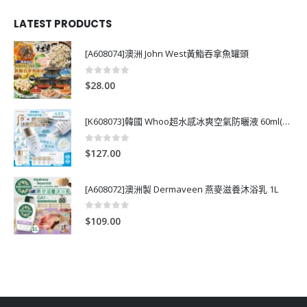
LATEST PRODUCTS
[A608074]澳洲 John West黃鮨吞拿魚罐頭
0
out of 5
$
28.00
[K608073]韓國 Whoo超水感冰爽空氣防曬液 60ml(送13ml*4支)
0
out of 5
$
127.00
[A608072]澳洲製 Dermaveen 燕麥滋養沐浴乳 1L
0
out of 5
$
109.00