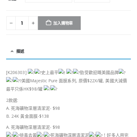
加入購物車
描述
[K206303]
史上最平
勁受歡迎嘅美國品牌
美國Majestic Pure 面膜系列, 原價$22X/罐, 美國大減價
最平只係HK$98/罐
2款選:
A. 死海礦物深層清潔泥- $98
B. 24K 黃金面膜-$138
A. 死海礦物深層清潔泥- $98
排毒去黃
死海礦物深層清潔泥
！好多人用完