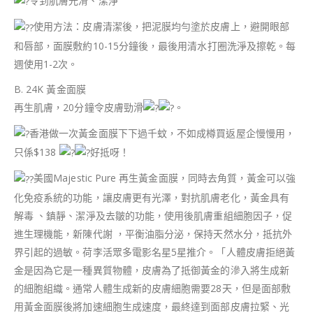
令到肌膚光滑、潔淨
使用方法：皮膚清潔後，把泥膜均勻塗於皮膚上，避開眼部
和唇部，面膜敷約10-15分鐘後，最後用清水打圈洗淨及擦乾。每
週使用1-2次。
B. 24K 黃金面膜
再生肌膚，20分鐘令皮膚勁滑
。
香港做一次黃金面膜下下過千蚊，不如成樽買返屋企慢慢用，
只係$138
好抵呀！
美國Majestic Pure 再生黃金面膜，同時去角質，黃金可以強
化免疫系統的功能，讓皮膚更有光澤，對抗肌膚老化，黃金具有
解毒 、鎮靜、潔淨及去皺的功能，使用後肌膚重組細胞因子，促
進生理機能，新陳代謝 ，平衡油脂分泌，保持天然水分，抵抗外
界引起的過敏。荷李活眾多電影名星5星推介。「人體皮膚拒絕黃
金是因為它是一種異質物體，皮膚為了抵御黃金的滲入將生成新
的細胞組織。通常人體生成新的皮膚細胞需要28天，但是面部敷
用黃金面膜後將加速細胞生成速度，最終達到面部皮膚拉緊、光