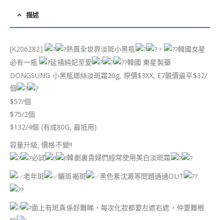
描述
[K206282]
熱賣全世界淡斑小黑瓶
。
韓國女星
必有一瓶
延禧純妃至愛
韓國 東星製藥
DONGSUNG 小黑瓶瑯絲淡斑霜20g, 原價$3XX, E7靚價最平$32/
個
$57/個
$75/2個
$132/4個 (有成80G, 最抵用)
容量升級, 價格不變!!
必試
韓劇裏貴婦們經常使用美白淡斑霜
老年斑
曬斑褐斑
黑色素沈澱等問題通通OUT
面上有斑真係好難睇，每次化妝都要左遮右遮，仲要難根