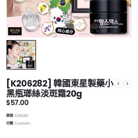
[K206282] 韓國東星製藥小
黑瓶瑯絲淡斑霜20g
$
57.00
貨號:
K206282
分類:
Cosmetic