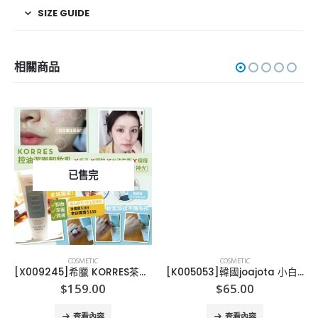
SIZE GUIDE
相關商品
已售完
COSMETIC
COSMETIC
[X009245]希臘 KORRES茶花3合1潔膚乳
[K005053]韓國joajota 小白管氧氣洗面奶-2支
$
159.00
$
65.00
查看內容
查看內容