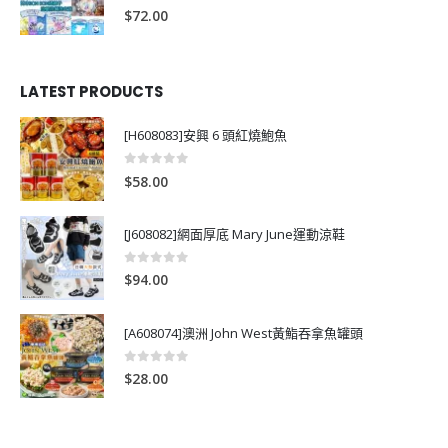
0
out of 5
$
72.00
LATEST PRODUCTS
[H608083]安興 6 頭紅燒鮑魚
0
out of 5
$
58.00
[J608082]網面厚底 Mary June運動涼鞋
0
out of 5
$
94.00
[A608074]澳洲 John West黃鮨吞拿魚罐頭
0
out of 5
$
28.00