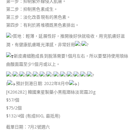
第一步：抑制紫外線侵入肌膚。
第二步：抑制黑色素成生。
第三步：淡化改善現有的黑色素。
第四步：有利於將堆積既黑色素排出。
質地：輕薄，延展性好，推開後好快就吸收，用完肌膚好滋
潤，有健康肌膚嘅光澤感，非常好用
新皮膚細胞成長到脫落需要1個月左右，所以要堅持使用琅絲
曲酸面霜至少1個月或以上。
(
預計到港日期: 2022年8月中
)
[K206282] 韓國東星製藥小黑瓶瑯絲淡斑霜20g
$57/個
$75/2個
$132/4個 (有成80G, 最抵用)
截單日期：7月2號週六