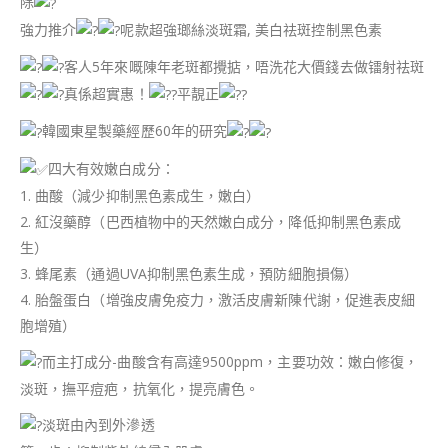
除
強力推介
呢款超強瑯絲淡斑霜, 美白祛斑控制黑色素
客人5年來嘅陳年老斑都攪掂，唔洗花大價錢去做镭射祛斑
真係超實惠！
平靚正
韓國東星製藥經歷60年的研究
四大有效嫩白成分：
1. 曲酸（減少抑制黑色素成生，嫩白）
2. 紅沒藥醇（巴西植物中的天然嫩白成分，降低抑制黑色素成
生）
3. 蜂尾素（通過UVA抑制黑色素生成，預防細胞損傷）
4. 胎盤蛋白（增強皮膚免疫力，激活皮膚新陳代謝，促進表皮細
胞增殖）
而主打成分-曲酸含有高達9500ppm，主要功效：嫩白修復，
淡斑，撫平痘疤，抗氧化，提亮膚色。
淡斑由內到外滲透