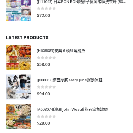
[J111043] 日本BON BON銀離子抗菌啫喱洗衣珠 (80粒)
0
out of 5
$
72.00
LATEST PRODUCTS
[H608083]安興 6 頭紅燒鮑魚
0
out of 5
$
58.00
[J608082]網面厚底 Mary June運動涼鞋
0
out of 5
$
94.00
[A608074]澳洲 John West黃鮨吞拿魚罐頭
0
out of 5
$
28.00