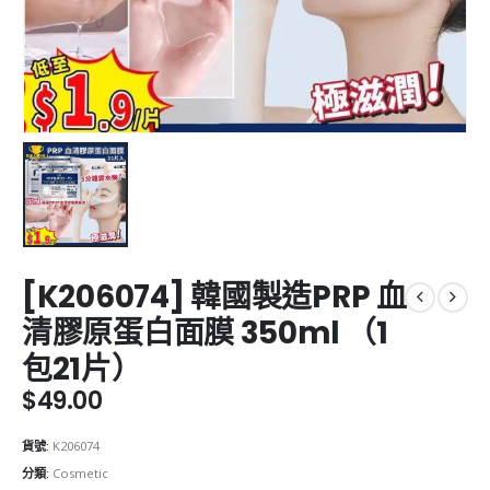
[K206074] 韓國製造PRP 血
清膠原蛋白面膜 350ml （1
包21片）
$
49.00
貨號:
K206074
分類:
Cosmetic