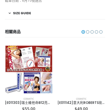
截單日期：6月10號週五
SIZE GUIDE
相關商品
COSMETIC
COSMETIC
[E011303]瑞士維他命B12亮顏煥膚霜 50ml
[E011142]意大利ROBERTS玫瑰爽膚水300ML
$
55.00
$
49.00