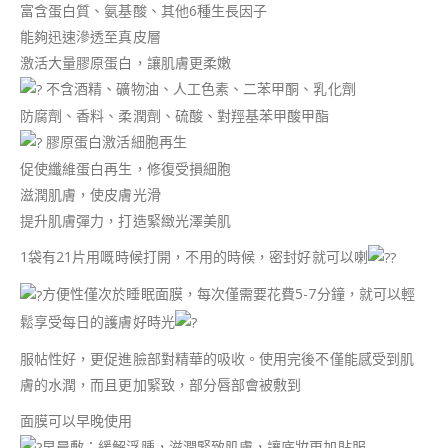
富含蛋白質、氨基酸、其他6種生長因子
能夠迅速滲透至真皮層
激活大量膠原蛋白，讓肌膚更柔嫩
不含酒精、礦物油、人工色素、二苯甲酮、乳化劑
防腐劑、香料、柔潤劑、硫酸、對羥基苯甲酸甲酯
膠原蛋白激活細胞再生
促使纖維蛋白再生，修復受損細胞
滋潤肌膚，使皮膚光滑
提升肌膚彈力，打造緊緻光澤美肌
1袋有21片用嘅時候打開，不用的時候，密封好就可以喇
方便性僅次於睡眠面膜，每次僅需要花費5-7分鐘，就可以輕
鬆享受每日的護膚好時光
服帖性好，更促進臉部對精華的吸收。使用完後不僅能感受到肌
膚的水潤，而且更加緊致，部分唇部會被敷到
面膜可以早晚使用
早晨敷：緩解浮腫，滋潤緊致肌膚，讓底妝更加貼服