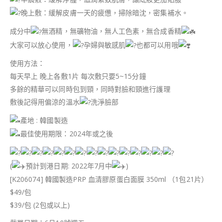
晚上敷：緩解皮膚一天的疲憊，掃除暗沈，密集補水。
成分中
無酒精，無礦物油，無人工色素，無合成香精
大家可以放心使用，
孕婦與敏感肌
也都可以用哦
使用方法：
每天早上 晚上各敷1片 每次敷只要5~15分鐘
多餘的精華可以同時包到頸，同時對臉和頸進行護理
敷後記得用偏涼的溫水
洗淨臉部
產地 : 韓國製造
最佳使用期限：2024年或之後
(
預計到港日期: 2022年7月中
)
[K206074] 韓國製造PRP 血清膠原蛋白面膜 350ml （1包21片）
$49/包
$39/包 (2包或以上)