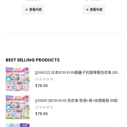
查看內容
查看內容
BEST SELLING PRODUCTS
[J206232] 日本BON BON銀離子抗菌啫喱洗衣珠 (80粒)
0
out of 5
$
78.00
[J306051]BON BON 洗衣珠-牧場+爽+玫瑰葡萄-80粒
0
out of 5
$
78.00