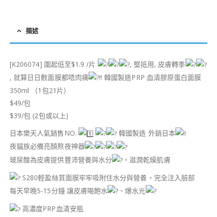
描述
[K206074] 圍起低至$1.9 /片
, 堅抵用, 皮膚轉季
, 就算日日敷面膜都唔肉痛
!! 韓國製造PRP 血清膠原蛋白面膜
350ml （1包21片）
$49/包
$39/包 (2包或以上)
日本樂天人氣銷售NO.
韓國製造 外銷日本
夜貓族必備亮顏熬夜神器
玻尿酸為皮膚提供豐沛營養與水分
，滋潤乾燥肌膚
S280輕盈絲質面膜牢牢吸附住水分與營養，完全注入臉部
每天早晚5-15分鐘 讓皮膚喝飽水
、爆水光
高濃度PRP血清安瓶