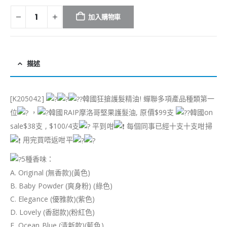
加入購物車
描述
[K205042]
韓國狂搶護髮精油! 蟬聯多項產品種類第一
位
，
韓國RAIP摩洛哥堅果護髮油, 原價$99支
韓國on
sale$38支 , $100/4支
平到咁
每個同事已經十支十支咁掃
用完買唔返咁平
5種香味：
A. Original (無香款)(黃色)
B. Baby Powder (爽身粉) (綠色)
C. Elegance (優雅款)(紫色)
D. Lovely (香甜款)(粉紅色)
E, Ocean Blue (清新款)(藍色)