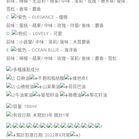
前味：檸檬、尤加利、綠茶/ 中味：茉莉、玫瑰、香水草/ 後味：
雪松、香草、麝香
C.
紫色 – ELEGANCE – 優雅
前味：蜜桃、蘋果/ 中味：玫瑰、玲蘭/ 後味：麝香
D.
粉紅 – LOVELY – 可愛
前味：小蒼蘭/ 中味：茉莉/ 後味：木質麝香
E.
藍色 – OCEAN BLUE – 海洋香
前味：檸檬、蘋果/ 中味：玫瑰、茉莉/ 後味：麝香、雪松
多種護髮成分:
亞麻油
不飽和脂肪酸
維他命E
山楂樹油
山茶果油
荷荷巴油
牛油果油
葡萄籽油
橄欖油
葵花籽油
容量: 100ml
有效日期: 未開封3年 開封1年
(
預計到港日期: 2022年6月尾
)