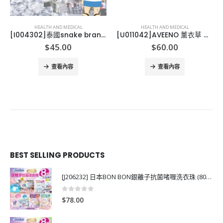
HEALTH AND MEDICAL
HEALTH AND MEDICAL
[I004302]泰國snake brand 蛇牌冰涼止汗噴霧
[U011042]AVEENO 薰衣草 無花果沐浴露
$
45.00
$
60.00
查看內容
查看內容
BEST SELLING PRODUCTS
[J206232] 日本BON BON銀離子抗菌啫喱洗衣珠 (80粒)
0
out of 5
$
78.00