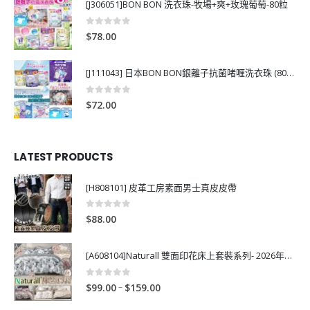
[J306051]BON BON 洗衣珠-牧場+爽+玫瑰葡萄-80粒
0
out of 5
$
78.00
[J111043] 日本BON BON銀離子抗菌啫喱洗衣珠 (80粒)
0
out of 5
$
72.00
LATEST PRODUCTS
[H808101] 皮革工房素面男士真皮皮帶
0
out of 5
$
88.00
[A608104]Naturall 雙面印花床上套裝系列- 2026年秋季新款
0
out of 5
P
–
$
99.00
$
159.00
r