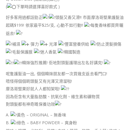
(
下單時請選擇喜好款式 )
好多客用過都話勁正
頭髮又香又滑!! 市面摩洛哥堅果護髮油
起碼$199! 依家最平$25/支, 心動不如行動!!
每隻香味都買齊曬
返去!
補濕
彈力
光澤
豐富營養供給
防止燙髮損傷
毛髮保護膜
迷人香氣
韓國製造
韓妹強烈推薦! 佢地對頭髮護理出左名好講究!
呢隻護髮油一出, 個個韓妹朋友都一次買幾支返去看門口!
唔怪得個個啲頭髮又有光澤又滑溜啦!
摩洛哥堅果好就人人都知架啦!
因為佢含有大量脂肪酸、抗氧化劑、維生素和礦物質
對頭髮都有神奇嘅保養功效
A.
黃色 – ORIGINAL – 無香味
B.
綠色 – BABY POWDER – 爽身粉