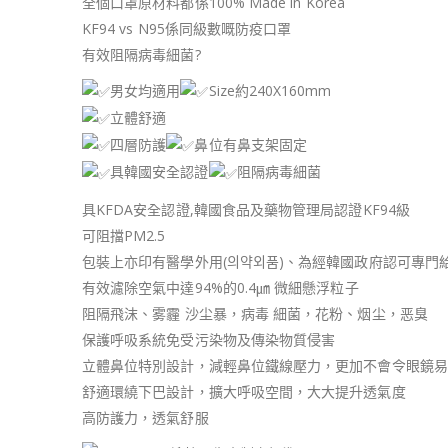
全個口罩原材料都係100% Made in Korea
KF94 vs N95係同級數嘅防疫口罩
有效阻隔病毒細菌?
男女均適用
Size約240X160mm
立體舒適
四層防護
鼻位有鼻支架固定
具韓國安全認證
阻隔病毒細菌
具KFDA安全認證,韓國食品及藥物管理局認證KF94級
可阻擋PM2.5
包裝上亦印有醫學外用(의약외품)、為經韓國政府認可專門
有效濾除空氣中達94%的0.4㎛ 微細懸浮粒子
阻隔飛沫、雾霾 沙尘暴，病毒 細菌，花粉、烟尘，恶臭
保護呼吸系統免受污染物及傳染物質侵害
立體鼻位特別設計，減輕鼻位鐵線壓力，更加不會令眼鏡易
舒適環繞下巴設計，擴大呼吸空間，大大提升透氣度
高防護力，透氣舒服