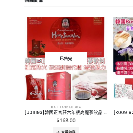
相關商品
已售完
HEALTH AND MEDICAL
[E011105]英國CHILDS FARM HAIR & BODY WASH
[U011193]韓國正官莊六年根高麗蔘飲品 (30包裝)
$
168.00
查看內容