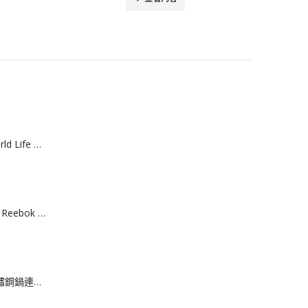
[J608061]日本World Life 力去漬彩漂粉 20g *15包
[T608064]台灣製 Reebok 棉質運動船襪 （3入組）
[J608062]日本不鏽鋼鍋連撈網 18cm