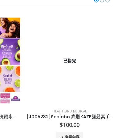
已售完
HEALTH AND MEDICAL
[U009293]AUSSIE 牛油果保濕洗頭水護髪素套裝 Aussie Miracle Moist Shampoo and Conditioner Hair Set, 26.2 fl oz
[J005232]Scalabo 綠瓶KAZE護髮素 (1套10支)
[H01
$
100.00
查看內容