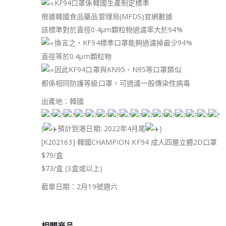
KF94口罩係韓國生產制定標準
根據韓國食品藥品管理局(MFDS)官網數據
該標準對於直徑0.4μm顆粒物過濾率大於94%
換言之，KF94標準口罩能夠過濾掉最少94%
直徑等於0.4μm顆粒物
因此KF94口罩與KN95、N95等口罩類似
都係相同防護等級口罩，可過濾一般傳染性病毒
出產地：韓國
(
預計到港日期: 2022年4月尾
)
[K202163] 韓國CHAMPION KF94 成人四層立體2D口罩
$79/盒
$73/盒 (3盒或以上)
截單日期：2月19號週六