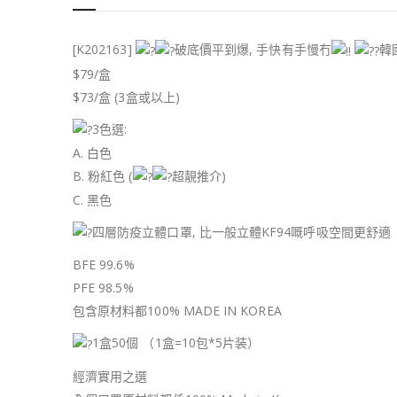
[K202163]
破底價平到爆, 手快有手慢冇
韓
$79/盒
$73/盒 (3盒或以上)
3色選:
A. 白色
B. 粉紅色 (
超靚推介)
C. 黑色
四層防疫立體口罩, 比一般立體KF94嘅呼吸空間更舒適
BFE 99.6%
PFE 98.5%
包含原材料都100% MADE IN KOREA
1盒50個 （1盒=10包*5片装）
經濟實用之選