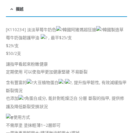
描述
[K110234] 淡淡草莓牛奶色
韓國阿猪媽超狂搶
韓國製造草
莓牛奶強韌護甲油
, 最平$25/支
$29/支
$50/2支
讓指甲看起來粉嫩健康
定期使用 可以使指甲更加健康堅硬 不易斷裂
含有豐富的
大豆植物蛋白
, 提升指甲韌性, 有效減緩指甲
斷裂情況
也添加
角蛋白成分, 能針對乾燥泛白 分層 斷裂的指甲, 提供修
護及降低斷裂受損狀況
使用方式
不需厚塗 塗抹輕薄1~2層即可
一周後再用卸甲水(建議無油卸甲水)擦掉