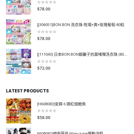
0
out of 5
$
78.00
[J306051]BON BON 洗衣珠-牧場+爽+玫瑰葡萄-80粒
0
out of 5
$
78.00
[J111043] 日本BON BON銀離子抗菌啫喱洗衣珠 (80粒)
0
out of 5
$
72.00
LATEST PRODUCTS
[H608083]安興 6 頭紅燒鮑魚
0
out of 5
$
58.00
[J608082]網面厚底 Mary June運動涼鞋