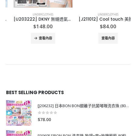
UNDERCLOTHES
UNDERCLOTHES
[U203222] DKNY 無縫透氣胸圍
[J211012] Cool touch 美胸無痕Jelly Bra
$
148.00
$
84.00
查看內容
查看內容
BEST SELLING PRODUCTS
[J206232] 日本BON BON銀離子抗菌啫喱洗衣珠 (80粒)
0
out of 5
$
78.00
[J306051]BON BON 洗衣珠-牧場+爽+玫瑰葡萄-80粒