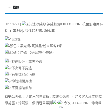
描述
[K110221]
清涼冰感紗,祼感輕薄!! KEEXUENNL抗菌無痕內褲
K1-(1套3條), 只係$23/條, $69/套
1套3條
顏色：柔光膚/氣質黑/粉末藍各1條
尺碼：均碼 （適合90-140磅）
秒速吸汗，乾爽舒適
不夾臀不捲邊
石墨烯抑菌內檔
抑制細菌炎症
不露尷尬痕跡
KEEXUENNL 之前出的無感Bra 超級受歡迎 ， 好多客人試完話超
級舒服，涼浸浸，個個返單再買
今次KEEXUENNL 仲出埋