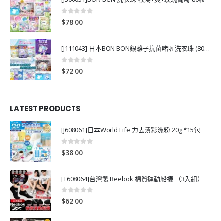
0
out of 5
$
78.00
[J111043] 日本BON BON銀離子抗菌啫喱洗衣珠 (80粒)
0
out of 5
$
72.00
LATEST PRODUCTS
[J608061]日本World Life 力去漬彩漂粉 20g *15包
0
out of 5
$
38.00
[T608064]台灣製 Reebok 棉質運動船襪 （3入組）
0
out of 5
$
62.00