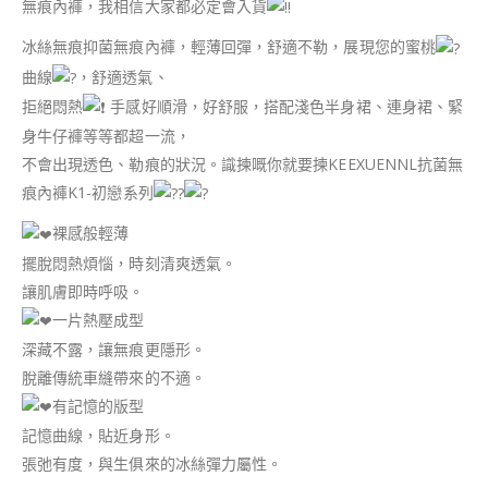
無痕內褲，我相信大家都必定會入貨
冰絲無痕抑菌無痕內褲，輕薄回彈，舒適不勒，展現您的蜜桃
曲線
，舒適透氣、
拒絕悶熱
手感好順滑，好舒服，搭配淺色半身裙、連身裙、緊
身牛仔褲等等都超一流，
不會出現透色、勒痕的狀況。識揀嘅你就要揀KEEXUENNL抗菌無
痕內褲K1-初戀系列
裸感般輕薄
擺脫悶熱煩惱，時刻清爽透氣。
讓肌膚即時呼吸。
一片熱壓成型
深藏不露，讓無痕更隱形。
脫離傳統車縫帶來的不適。
有記憶的版型
記憶曲線，貼近身形。
張弛有度，與生俱來的冰絲彈力屬性。