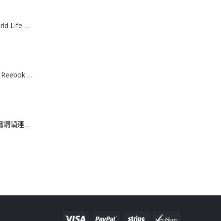
[J608061]日本World Life 力去漬彩漂粉 20g *15包
[T608064]台灣製 Reebok 棉質運動船襪 （3入組）
[J608062]日本不鏽鋼鍋連撈網 18cm