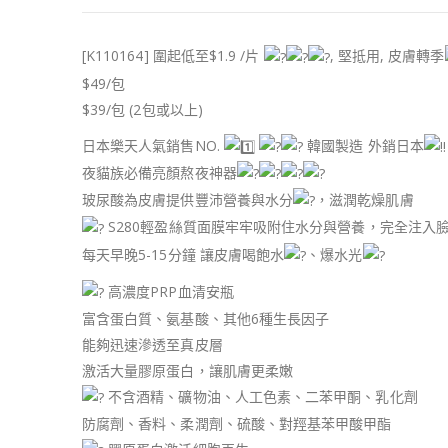
[K110164] 圍起低至$1.9 /片
, 堅抵用, 皮膚轉季
$49/包
$39/包 (2包或以上)
日本樂天人氣銷售NO.
韓國製造 外銷日本
夜貓族必備亮顏熬夜神器
玻尿酸為皮膚提供豐沛營養與水分
，滋潤乾燥肌膚
S280輕盈絲質面膜牢牢吸附住水分與營養，完全注入
每天早晚5-15分鐘 讓皮膚喝飽水
、爆水光
高濃度PRP血清安瓶
富含蛋白質、氨基酸、其他6種生長因子
能夠迅速滲透至真皮層
激活大量膠原蛋白，讓肌膚更柔嫩
不含酒精、礦物油、人工色素、二苯甲酮、乳化劑
防腐劑、香料、柔潤劑、硫酸、對羥基苯甲酸甲酯