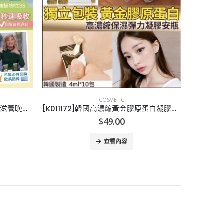
COSMETIC
[X012052]KORRES 希臘橄欖B5滋養晚霜40ml
[K011172]韓國高濃縮黃金膠原蛋白凝膠安瓶(4ml*10條)
[K
$
49.00
查看內容