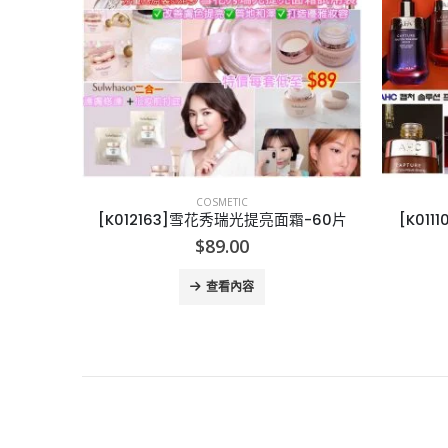
COSMETIC
[K010132]Bellmona – 精華爽膚水750ml
[K012163]雪花秀瑞光提亮面霜-60片
[K01
$
89.00
查看內容