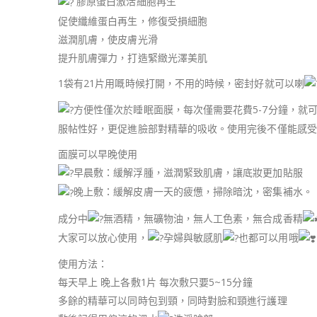
膠原蛋白激活細胞再生
促使纖維蛋白再生，修復受損細胞
滋潤肌膚，使皮膚光滑
提升肌膚彈力，打造緊緻光澤美肌
1袋有21片用嘅時候打開，不用的時候，密封好就可以喇
方便性僅次於睡眠面膜，每次僅需要花費5-7分鐘，就
服帖性好，更促進臉部對精華的吸收。使用完後不僅能感受
面膜可以早晚使用
早晨敷：緩解浮腫，滋潤緊致肌膚，讓底妝更加貼服
晚上敷：緩解皮膚一天的疲憊，掃除暗沈，密集補水。
成分中
無酒精，無礦物油，無人工色素，無合成香精
大家可以放心使用，
孕婦與敏感肌
也都可以用哦
使用方法：
每天早上 晚上各敷1片 每次敷只要5~15分鐘
多餘的精華可以同時包到頸，同時對臉和頸進行護理