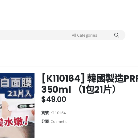
[K110164] 韓國製造
350ml （1包21片）
$
49.00
貨號:
K110164
分類:
Cosmetic