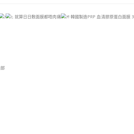
, 就算日日敷面膜都唔肉痛
!! 韓國製造PRP 血清膠原蛋白面膜 3
臉部