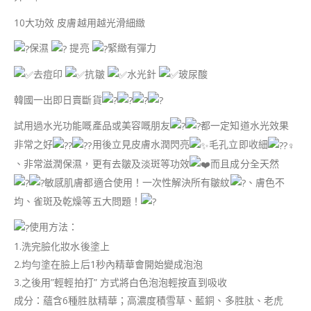
10大功效 皮膚越用越光滑細緻
保濕
提亮
緊緻有彈力
去痘印
抗皺
水光針
玻尿酸
韓國一出即日賣斷貨
試用過水光功能嘅產品或美容嘅朋友
都一定知道水光效果
非常之好
用後立見皮膚水潤閃亮
毛孔立即收細
、非常滋潤保濕，更有去皺及淡斑等功效
而且成分全天然
敏感肌膚都適合使用！一次性解決所有皺紋
、膚色不
均、雀斑及乾燥等五大問題！
使用方法：
1.洗完臉化妝水後塗上
2.均勻塗在臉上后1秒內精華會開始變成泡泡
3.之後用”輕輕拍打” 方式將白色泡泡輕按直到吸收
成分：蘊含6種胜肽精華；高濃度積雪草、藍銅、多胜肽、老虎