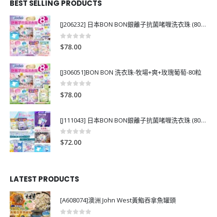
BEST SELLING PRODUCTS
[J206232] 日本BON BON銀離子抗菌啫喱洗衣珠 (80粒)
0
out of 5
$
78.00
[J306051]BON BON 洗衣珠-牧場+爽+玫瑰葡萄-80粒
0
out of 5
$
78.00
[J111043] 日本BON BON銀離子抗菌啫喱洗衣珠 (80粒)
0
out of 5
$
72.00
LATEST PRODUCTS
[A608074]澳洲 John West黃鮨吞拿魚罐頭