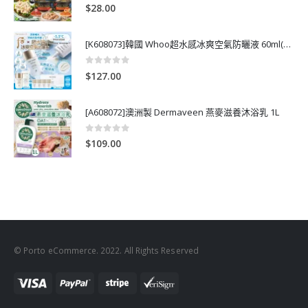
0
out of 5
$
28.00
[K608073]韓國 Whoo超水感冰爽空氣防曬液 60ml(送13ml*4支)
0
out of 5
$
127.00
[A608072]澳洲製 Dermaveen 燕麥滋養沐浴乳 1L
0
out of 5
$
109.00
© Porto eCommerce. 2022. All Rights Reserved