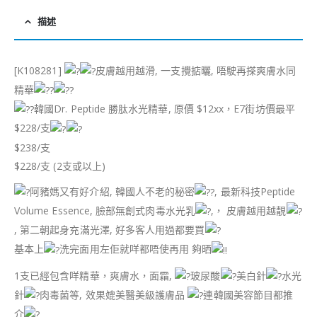
描述
[K108281]
皮膚越用越滑, 一支攪掂曬, 唔駛再搽爽膚水同
精華
韓國Dr. Peptide 勝肽水光精華, 原價 $12xx，E7街坊價最平
$228/支
$238/支
$228/支 (2支或以上)
阿豬媽又有好介紹, 韓國人不老的秘密
, 最新科技Peptide
Volume Essence, 臉部無創式肉毒水光乳
,， 皮膚越用越靚
, 第二朝起身充滿光澤, 好多客人用過都要買
基本上
洗完面用左佢就咩都唔使再用 夠晒
1支已經包含咩精華，爽膚水，面霜,
玻尿酸
美白針
水光
針
肉毒菌等, 效果媲美醫美級護膚品
連韓國美容節目都推
介