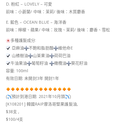
D. 粉紅 – LOVELY – 可愛
前味：小蒼蘭/ 中味：茉莉/ 後味：木質麝香
E. 藍色 – OCEAN BLUE – 海洋香
前味：檸檬、蘋果/ 中味：玫瑰、茉莉/ 後味：麝香、雪松
多種護髮成分:
亞麻油
不飽和脂肪酸
維他命E
山楂樹油
山茶果油
荷荷巴油
牛油果油
葡萄籽油
橄欖油
葵花籽油
容量: 100ml
有效日期: 未開封3年 開封1年
(
預計到港日期: 2021年10月頭
)
[K108201] 韓國RAIP摩洛哥堅果護髮油,
$38支 ,
$100/4支