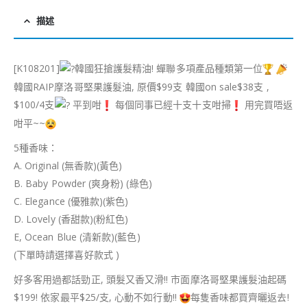
描述
[K108201]
韓國狂搶護髮精油! 蟬聯多項產品種類第一位
韓國RAIP摩洛哥堅果護髮油, 原價$99支 韓國on sale$38支 ,
$100/4支
平到咁
每個同事已經十支十支咁掃
用完買唔返
咁平~~
5種香味：
A. Original (無香款)(黃色)
B. Baby Powder (爽身粉) (綠色)
C. Elegance (優雅款)(紫色)
D. Lovely (香甜款)(粉紅色)
E, Ocean Blue (清新款)(藍色)
(下單時請選擇喜好款式 )
好多客用過都話勁正, 頭髮又香又滑!! 市面摩洛哥堅果護髮油起碼
$199! 依家最平$25/支, 心動不如行動!!
每隻香味都買齊曬返去!