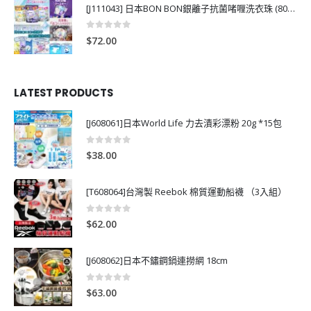
[J111043] 日本BON BON銀離子抗菌啫喱洗衣珠 (80粒)
0
out of 5
$
72.00
LATEST PRODUCTS
[J608061]日本World Life 力去漬彩漂粉 20g *15包
0
out of 5
$
38.00
[T608064]台灣製 Reebok 棉質運動船襪 （3入組）
0
out of 5
$
62.00
[J608062]日本不鏽鋼鍋連撈網 18cm
0
out of 5
$
63.00