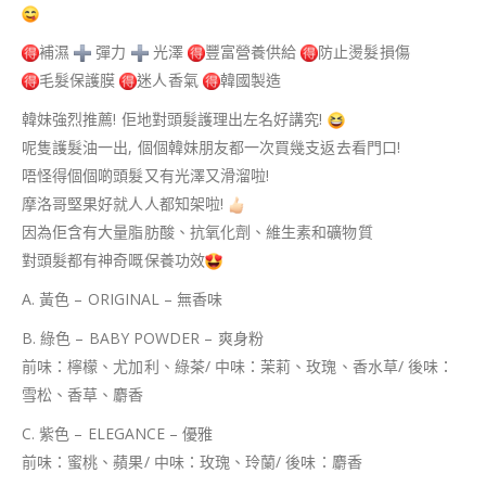
補濕
彈力
光澤
豐富營養供給
防止燙髮損傷
毛髮保護膜
迷人香氣
韓國製造
韓妹強烈推薦! 佢地對頭髮護理出左名好講究!
呢隻護髮油一出, 個個韓妹朋友都一次買幾支返去看門口!
唔怪得個個啲頭髮又有光澤又滑溜啦!
摩洛哥堅果好就人人都知架啦!
因為佢含有大量脂肪酸、抗氧化劑、維生素和礦物質
對頭髮都有神奇嘅保養功效
A. 黃色 – ORIGINAL – 無香味
B. 綠色 – BABY POWDER – 爽身粉
前味：檸檬、尤加利、綠茶/ 中味：茉莉、玫瑰、香水草/ 後味：
雪松、香草、麝香
C. 紫色 – ELEGANCE – 優雅
前味：蜜桃、蘋果/ 中味：玫瑰、玲蘭/ 後味：麝香