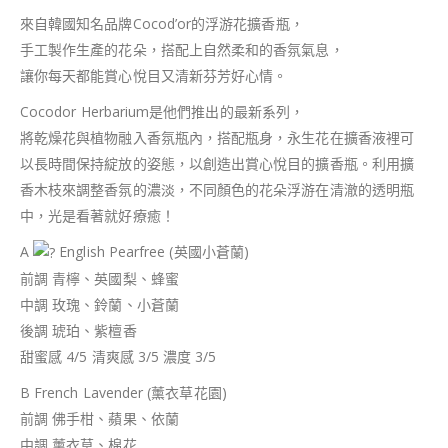
來自韓國知名品牌Cocod’or的浮游花擴香瓶，
手工製作生產的花朵，搭配上自然柔和的香氛氣息，
讓你每天都能賞心悅目又清新芬芳好心情。
Cocodor Herbarium是他們推出的最新系列，
將乾燥花與植物融入香氛瓶內，搭配瓶身，永生花在擴香液裡可
以長時間保持綻放的姿態，以創造出賞心悅目的擴香瓶。利用擴
香木枝來調整香氛的濃淡，不同顏色的花朵浮游在清澈的透明瓶
中，光是看著就好療癒！
A
English Pearfree (英國小蒼蘭)
前調 青檸、英國梨、蜂蜜
中調 玫瑰、鈴蘭、小蒼蘭
後調 琥珀、紫檀香
甜蜜感 4/5 清爽感 3/5 濃度 3/5
B French Lavender (薰衣草花園)
前調 佛手柑、蘋果、依蘭
中調 薰衣草、棉花