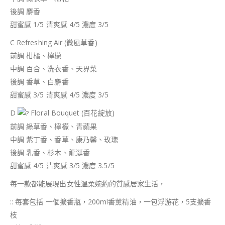
後調 麝香
甜蜜感 1/5 清爽感 4/5 濃度 3/5
C Refreshing Air (微風草香)
前調 柑橘、檸檬
中調 百合、洗衣香、天界菜
後調 香草、白麝香
甜蜜感 3/5 清爽感 4/5 濃度 3/5
D
Floral Bouquet (百花綻放)
前調 綠草香、檸檬、青蘋果
中調 紫丁香、香草、康乃馨、玫瑰
後調 乳香、杉木、龍涎香
甜蜜感 4/5 清爽感 3/5 濃度 3.5/5
每一款都能展現出女性溫柔婉約的質感居家生活，
:: 每套包括 一個擴香瓶，200ml香薰精油，一包浮游花，5支擴香
枝