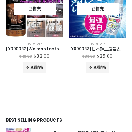
已售完
已售完
HOUSEHOLD
HOUSEHOLD
[X000032]Weiman Leather Wipes Weiman 皮革清潔專用濕巾 (1樽30片)
[X000033]日本獅王最強衣類用漂白剤 本体 510ml
Original
Current
Original
Current
$
32.00
$
25.00
$
48.00
$
38.00
price
price
price
price
was:
is:
was:
is:
查看內容
查看內容
$48.00.
$32.00.
$38.00.
$25.00.
BEST SELLING PRODUCTS