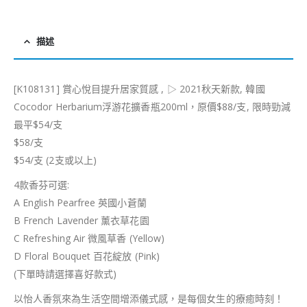
描述
[K108131] 賞心悅目提升居家質感 , ▷ 2021秋天新款, 韓國
Cocodor Herbarium浮游花擴香瓶200ml，原價$88/支, 限時勁減
最平$54/支
$58/支
$54/支 (2支或以上)
4款香芬可選:
A English Pearfree 英國小蒼蘭
B French Lavender 薰衣草花園
C Refreshing Air 微風草香 (Yellow)
D Floral Bouquet 百花綻放 (Pink)
(下單時請選擇喜好款式)
以怡人香氛來為生活空間增添儀式感，是每個女生的療癒時刻！