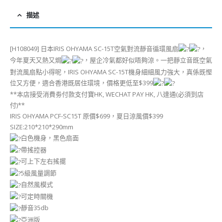
描述
[H108049] 日本IRIS OHYAMA SC-15T空氣對流靜音循環風扇
，
今年夏天又熱又焗
，屋企冷氣都好似唔夠涼。一把靜立音既空氣
對流風扇點小得呢，IRIS OHYAMA SC-15T機身細細風力強大，真係既慳
位又方便，適合香港既居住環境，價格更低至$399
**本店接受消費劵付款支付寶HK, WECHAT PAY HK, 八達通(必須到店
付)**
IRIS OHYAMA PCF-SC15T 原價$699，夏日涼風價$399
SIZE:210*210*290mm
白色機身，黑色扇面
帶搖控器
可上下左右搖擺
5級風量調節
自然風模式
可定時關機
靜音35db
亞洲版