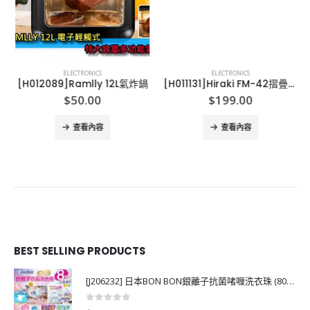
ELECTRONICS
ELECTRONICS
[H012089]Ramlly 12L氣炸鍋
[H011131]Hiraki FM-42摺疊加熱恆溫按摩足浴桶
$
50.00
$
199.00
查看內容
查看內容
BEST SELLING PRODUCTS
[J206232] 日本BON BON銀離子抗菌啫喱洗衣珠 (80粒)
0
out of 5