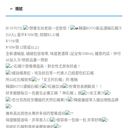
描述
[K107072]
想養生抗老就一定飲佢！
韓國BOTO新品濃縮石榴汁
(50入), 最平$109/筒, 除開$2.2/條
$119/筒
$109/筒 (2筒或以上)
全新濃縮版, 細細包容易帶, 味道更濃厚 (足足有33Brix), 鍾意的話，仲可
以加入冷/熱飲品裏一齊飲
石榴汁營養價值高，對女性尤其有好處！
據說楊貴妃、埃及妖后等一代美人已經愛吃紅石榴
所以紅石榴就有
「女王的石榴」的 暱稱
韓國BOTO濃縮石榴汁
紅遍亞洲
好賣到長期斷貨！！
好多靚靚每日一包養生必備又稱「 神石榴 」既
女王果汁
百分百西班牙種植的天然石榴果汁
韓劇裏經常入鏡出現既品牌
擁有高出其他水果許多倍的營養成份
味道酸甜滋味，非常易入口
很容易一包接一包 非常好喝
到底紅石榴對我地身體有幾好