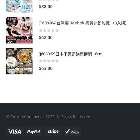
0
out of 5
$
38.00
[T608064]台灣製 Reebok 棉質運動船襪 （3入組）
0
out of 5
$
62.00
[J608062]日本不鏽鋼鍋連撈網 18cm
0
out of 5
$
63.00
© Porto eCommerce. 2022. All Rights Reserved