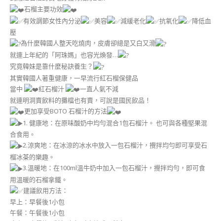
石榴主要功效
有效調節女性內分泌
美容
減緩老化
抗氧化
降低血
壓
為什麼韓國人整天吃燒肉，皮膚卻總是又白又滑
就連上年紀的「阿珠媽」也容光煥發…
究竟韓妹是靠什麼秘訣養生？
其實韓國人著重健康，一早流行紅石榴保健品
當中
紅石榴汁
一直人氣不減
就連明洞賣飲料的攤檔也有賣，可說是國民飲品！
更加享受BOTO 石榴汁的方法
1. 健康地：在原味酸奶中均勻混合1包石榴汁。 也可與各種堅果混
合食用。
2.涼爽地：在冰涼的冰水中放入一包石榴汁，攪拌均勻即可享受石
榴冰茶的樂趣。
3.溫暖地：在100ml溫牛奶中加入一包石榴汁，攪拌均勻，即可食
用溫暖的石榴拿鐵。
建議飲用方法：
早上：早餐後1小包
午餐：午餐後1小包