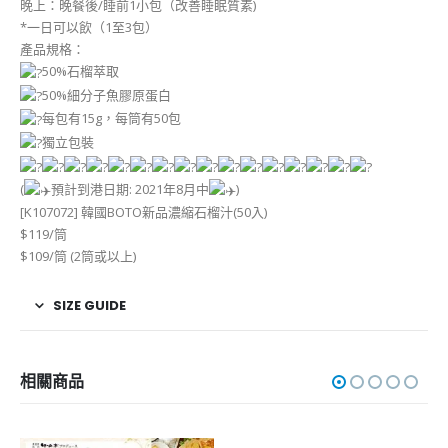
晚上：晚餐後/睡前1小包（改善睡眠質素)
*一日可以飲（1至3包）
產品規格：
50%石榴萃取
50%細分子魚膠原蛋白
每包有15g，每筒有50包
獨立包裝
(
預計到港日期: 2021年8月中
)
[K107072] 韓國BOTO新品濃縮石榴汁(50入)
$119/筒
$109/筒 (2筒或以上)
SIZE GUIDE
相關商品