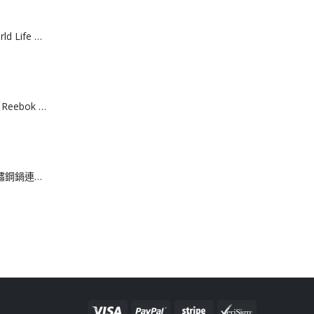
[J608061]日本World Life 力去漬彩漂粉 20g *15包
[T608064]台灣製 Reebok 棉質運動船襪 （3入組）
[J608062]日本不鏽鋼鍋連撈網 18cm