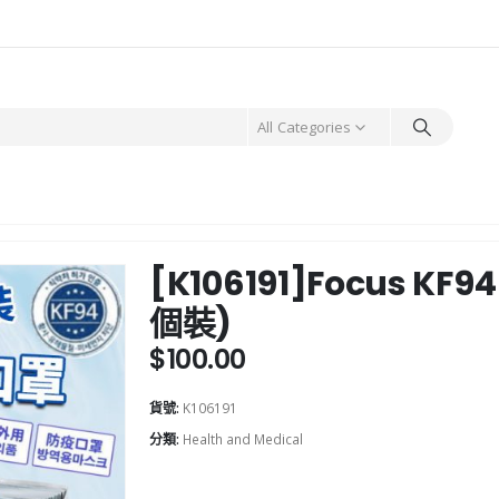
All Categories
[K106191]Focus K
個裝)
$
100.00
貨號:
K106191
分類:
Health and Medical