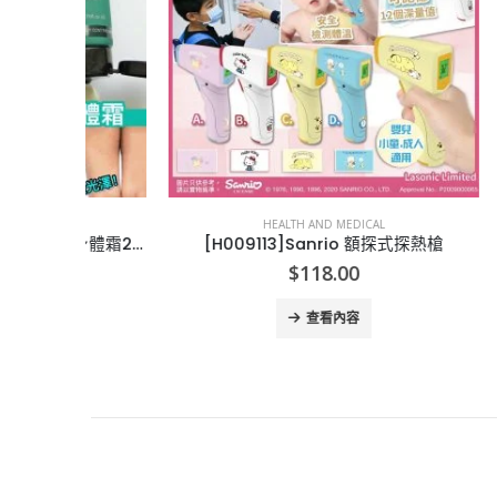
HEALTH AND MEDICAL
[A009241]澳洲Sukin 去橙皮紋身體霜200ml
[H009113]Sanrio 額探式探熱槍
$
118.00
查看內容