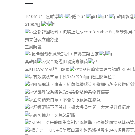
[K106191] 無睇錯
低至 $1
$1
$1
韓國製造
$100/組
全部韓國物料，包裝上注明comfortable fit ,醫學
獨立包裝立體舒適
三層防護
長時間戴都感覺舒適，有鼻支架固定
具韓國
安全認證阻隔病毒細菌
！
具KFDA安全認證：韓國
食品及藥物管理局認證 KF94 
有效濾除空氣中達94%的0.4㎛ 微細懸浮粒子
阻隔飛沫、病毒、細菌傳播感染阻擋細小灰塵及微細懸
保護呼吸系統免受污染物及傳染物質侵害
立體鎖緊口罩，不會令眼鏡易起霧氣
舒適環繞下巴設計，擴大呼吸空間，大大提升透氣度
高防護力，透氣又舒服
KF94口罩是韓國生產制定嘅標準，根據韓國食品藥品管
換言之，KF94標準嘅口罩能夠過濾掉最少94%嘅直徑等於