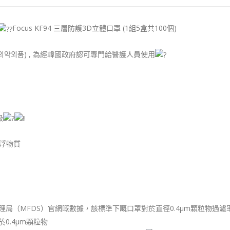
Focus KF94 三層防護3D立體口罩 (1組5盒共100個)
外用(의약외품) , 為經韓國政府認可專門給醫護人員使用
級
浮物質
理局（MFDS）官網嘅數據，該標準下嘅口罩對於直徑0.4μm顆粒物過濾率
0.4μm顆粒物