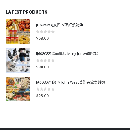
LATEST PRODUCTS
[H608083]安興 6 頭紅燒鮑魚
0
out of 5
$
58.00
[J608082]網面厚底 Mary June運動涼鞋
0
out of 5
$
94.00
[A608074]澳洲 John West黃鮨吞拿魚罐頭
0
out of 5
$
28.00