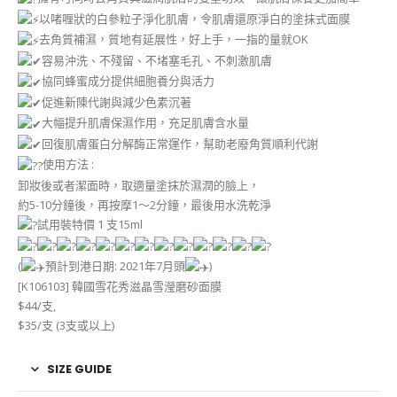
以啫喱狀的白參粒子淨化肌膚，令肌膚還原淨白的塗抹式面膜
去角質補濕，質地有延展性，好上手，一指的量就OK
容易沖洗、不殘留、不堵塞毛孔、不刺激肌膚
協同蜂蜜成分提供細胞養分與活力
促進新陳代謝與減少色素沉著
大幅提升肌膚保濕作用，充足肌膚含水量
回復肌膚蛋白分解酶正常運作，幫助老廢角質順利代謝
使用方法 :
卸妝後或者潔面時，取適量塗抹於濕潤的臉上，
約5-10分鐘後，再按摩1～2分鐘，最後用水洗乾淨
試用裝特價 1 支15ml
(
預計到港日期: 2021年7月頭
)
[K106103] 韓國雪花秀滋晶雪瀅磨砂面膜
$44/支,
$35/支 (3支或以上)
SIZE GUIDE