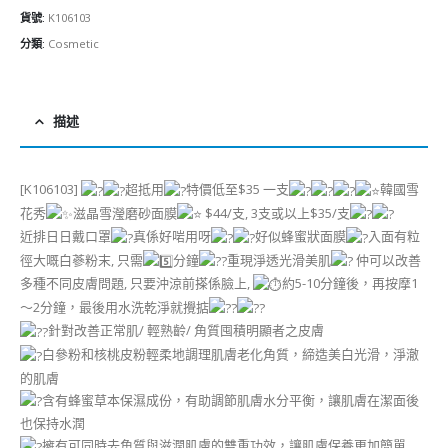
貨號:
K106103
分類:
Cosmetic
描述
[K106103]
超抵用
特價低至$35 一支
韓國雪
花秀
滋晶雪瀅磨砂面膜
$44/支, 3支或以上$35/支
近排日日戴口罩
真係好啱用呀
好似蜂蜜狀面膜
入面有粒
徑大嘅白蔘粉末, 只需
分鐘
重現淨透光滑美肌
仲可以改善
多種不同皮膚問題, 只要沖涼前搽係臉上,
約5-10分鐘後，再按摩1
～2分鐘，最後用水洗乾淨就攪掂
針對改善正常肌/ 輕熟齡/ 角質囤積明顯者之皮膚
白參粉和核桃皮粉輕柔地調理肌膚老化角質，締造美白光滑，淨澈
的肌膚
含有蜂蜜草本保濕成份，有助調節肌膚水分平衡，讓肌膚在潔面後
也保持水潤
擁有可同時去角質與滋潤肌膚的雙重功效，讓肌膚保養更加簡單