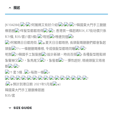
描述
[K104284]
阿豬媽又有好介紹!
韓國東大門手工靚靚
橡筋圈
咩髪型都都用得
, 香港買一條起碼$3X, E7街坊價只係
$7/條, $35/套(1套5條)
咁抵
喺邊到搵
阿豬媽日日都用佢,
夏天日日都唔熱, 長頭髮嘅靚靚們都會紮起
頭髮
一條靚靚嘅橡根, 令成個髮型都唔同曬
呢款
韓國手工製髮圈
設計新穎，時尚百搭
各種髮型輕鬆綁
紮鬢辮又
，紮馬尾又
，紮髻都
，彈性超好, 唔繞頭髮又唔易
斷
1 套 5條 ,
每款一條
(
預計到港日期: 2021年5月尾
)
韓國東大門手工靚靚橡筋圈
$35/套
SIZE GUIDE