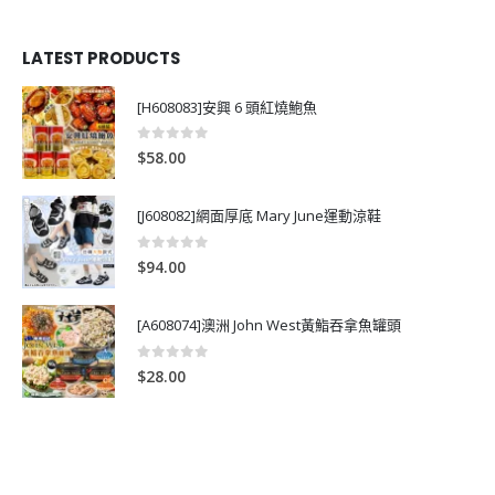
LATEST PRODUCTS
[H608083]安興 6 頭紅燒鮑魚
0
out of 5
$
58.00
[J608082]網面厚底 Mary June運動涼鞋
0
out of 5
$
94.00
[A608074]澳洲 John West黃鮨吞拿魚罐頭
0
out of 5
$
28.00