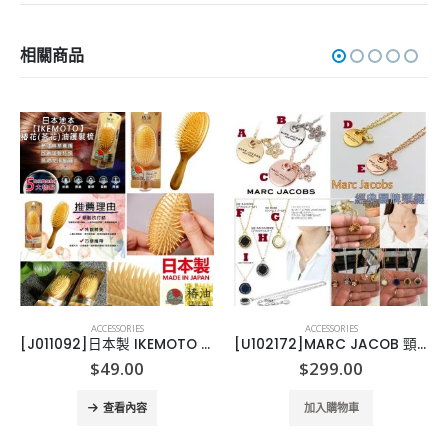
相關商品
ACCESSORIES
ACCESSORIES
[J011092]日本製 IKEMOTO 山茶花椿油按摩梳
[U102172]MARC JACOB 頸鏈
ce
$
49.00
$
299.00
ge:
01.00
查看內容
加入購物車
rough
11.00