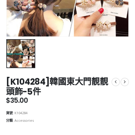
[K104284]韓國東大門靚靚
頭飾-5件
$
35.00
貨號:
K104284
分類:
Accessories