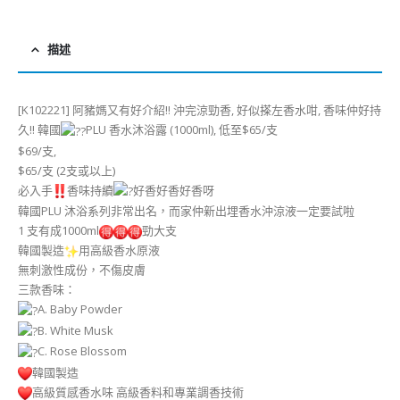
描述
[K102221] 阿豬媽又有好介紹!! 沖完涼勁香, 好似搽左香水咁, 香味仲好持
久!! 韓國
PLU 香水沐浴露 (1000ml), 低至$65/支
$69/支,
$65/支 (2支或以上)
必入手
香味持續
好香好香好香呀
韓國PLU 沐浴系列非常出名，而家仲新出埋香水沖涼液一定要試啦
1 支有成1000ml
勁大支
韓國製造
用高級香水原液
無刺激性成份，不傷皮膚
三款香味：
A. Baby Powder
B. White Musk
C. Rose Blossom
韓國製造
高級質感香水味 高級香料和專業調香技術