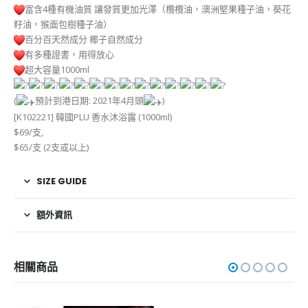
富含4種有機油質 讓發質更加光澤（欖欖油，澳洲堅果種子油，葵花
籽油，猴面包樹種子油）
百分百天然成分 椰子自然成分
有多種證書，用得放心
超大容量1000ml
(
預計到港日期: 2021年4月頭
)
[K102221] 韓國PLU 香水沐浴露 (1000ml)
$69/支,
$65/支 (2支或以上)
SIZE GUIDE
額外資訊
相關商品