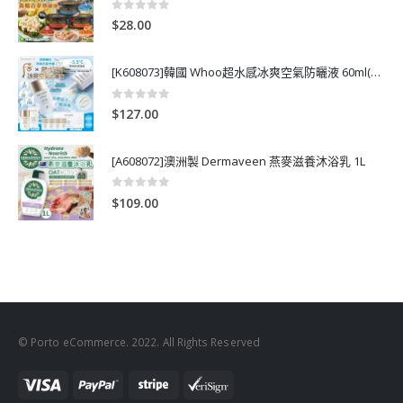
0
out of 5
$
28.00
[K608073]韓國 Whoo超水感冰爽空氣防曬液 60ml(送13ml*4支)
0
out of 5
$
127.00
[A608072]澳洲製 Dermaveen 燕麥滋養沐浴乳 1L
0
out of 5
$
109.00
© Porto eCommerce. 2022. All Rights Reserved