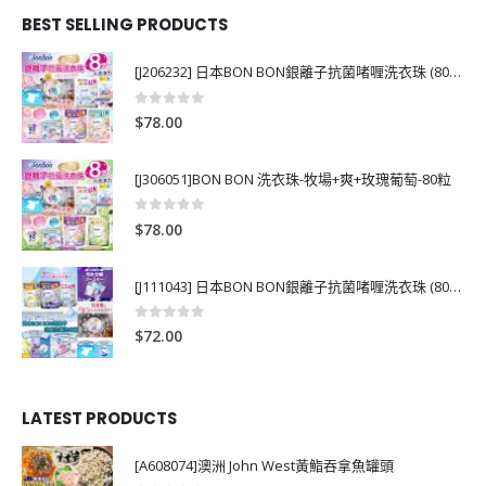
BEST SELLING PRODUCTS
[J206232] 日本BON BON銀離子抗菌啫喱洗衣珠 (80粒)
0
out of 5
$
78.00
[J306051]BON BON 洗衣珠-牧場+爽+玫瑰葡萄-80粒
0
out of 5
$
78.00
[J111043] 日本BON BON銀離子抗菌啫喱洗衣珠 (80粒)
0
out of 5
$
72.00
LATEST PRODUCTS
[A608074]澳洲 John West黃鮨吞拿魚罐頭