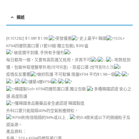
描述
[K101282] $1.98!! $1.98
突發優惠
史上最平!! 韓國
SOL+
KF94四層防菌口罩 (1套50個-獨立包裝), $99/盒
破底價平到爆, 手快有手慢冇
每日都用一個，又要有高防護又抵用，非買不可
呢款抵到
爛，包裝仲寫埋醫學外用(의약외품) 、防疫口罩 (방역용마스크)
疫情反反覆覆
做好防護 不可鬆懈 限量KF94 平均$1.98一個
,
講緊4層KF94
韓國製Sol+ KF94四層防菌口罩,獨立包裝
多種韓國認證 安心之
選 高度防護
獲韓國食品醫藥品安全處認證 韓國製造
外科口罩只能阻隔40%的空氣粉塵微粒，
KF94則有效阻隔約94%或以上﹑
約0.4微米或以下的微細粒子及
感染源。
產品資料：
名稱：SOL+ KF94四層防菌口罩