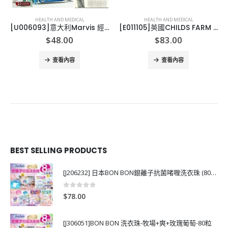
HEALTH AND MEDICAL
HEALTH AND MEDICAL
[U006093]意大利Marvis 經典牙膏
[E011105]英國CHILDS FARM HAIR & BODY WASH
$
48.00
$
83.00
查看內容
查看內容
BEST SELLING PRODUCTS
[J206232] 日本BON BON銀離子抗菌啫喱洗衣珠 (80粒)
0
out of 5
$
78.00
[J306051]BON BON 洗衣珠-牧場+爽+玫瑰葡萄-80粒