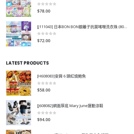
0
out of 5
$
78.00
[J111043] 日本BON BON銀離子抗菌啫喱洗衣珠 (80粒)
0
out of 5
$
72.00
LATEST PRODUCTS
[H608083]安興 6 頭紅燒鮑魚
0
out of 5
$
58.00
[J608082]網面厚底 Mary June運動涼鞋
0
out of 5
$
94.00