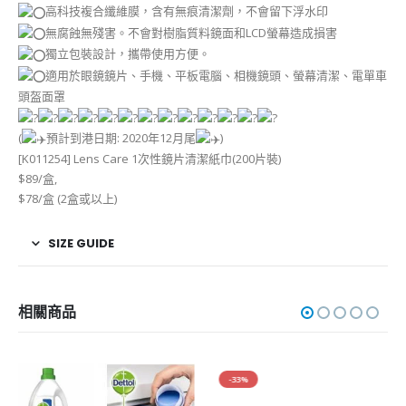
高科技複合纖維膜，含有無痕清潔劑，不會留下浮水印
無腐蝕無殘害。不會對樹脂質料鏡面和LCD螢幕造成損害
獨立包裝設計，攜帶使用方便。
適用於眼鏡鏡片、手機、平板電腦、相機鏡頭、螢幕清潔、電單車
頭盔面罩
(
預計到港日期: 2020年12月尾
)
[K011254] Lens Care 1次性鏡片清潔紙巾(200片裝)
$89/盒,
$78/盒 (2盒或以上)
SIZE GUIDE
相關商品
-33%