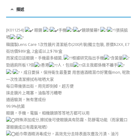
描述
[K011254]
眼鏡
手機
鏡頭螢幕!!
1張搞掂
哂
韓國製Lens Care 1次性鏡片清潔紙巾(200片裝)獨立包裝, 原價$2XX, E7
街坊價$89/盒, 2盒或以上$78/盒
而家成日話眼鏡，手機最多細菌,
根據研究指出手機
含菌量
勁過廁所板17倍
香港
人，包括
店主我都係機不離手
，成日要抹，保持衛生最重要 用普通酒精濕巾好驚傷mon, 呢款
一次性清潔擦拭布啱哂大家
每日帶幾張出街，用完即刻掉，超方便
抹走鏡片上嘅塞，油脂等污糟嘢
通過驗測，無有害成份
99.9%抗菌
眼鏡，手機，電腦，相機鏡頭等等地方都可以用
特殊添加成分,擦拭後可使眼鏡具有防霧、防靜電功能（而家戴口
罩眼鏡成日有霞氣啱晒）
紙巾帶酒精消毒成分，高效充分去除表面灰塵及污漬、油污