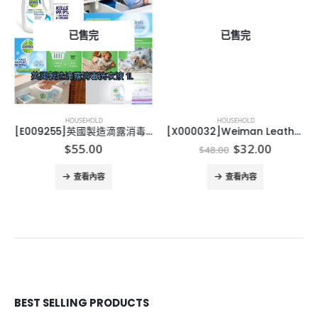
已售完
已售完
HOUSEHOLD
HOUSEHOLD
[E009255]英國製造滴露消毒洗衣液 1L Dettol Laundry Cleaner
[X000032]Weiman Leather Wipes Weiman 皮革清潔專用濕巾 (1樽30片)
Original
Current
$
55.00
$
32.00
$
48.00
price
price
was:
is:
查看內容
查看內容
$48.00.
$32.00.
BEST SELLING PRODUCTS