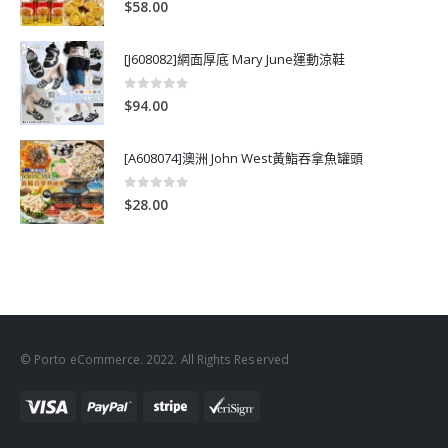
0
out of 5
$
58.00
[J608082]網面厚底 Mary June運動涼鞋
0
out of 5
$
94.00
[A608074]澳洲 John West黃鮨吞拿魚罐頭
0
out of 5
$
28.00
© Porto eCommerce. 2022. All Rights Reserved