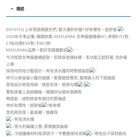
描述
[K010152] 上年買過嘅靚女們, 都大讚好好著!! 好有彈性，超舒服
2020年冬季必備, 韓國熱賣, KEEXUENNL 女神瘦腿襪褲W1, 原價$7X/對,
E7街坊價$39/對, $90/3對
KEEXUENNL品牌一直好受靚靚歡迎
今次呢款女神瘦腿襪超勁，佢唔係普通絲襪，多功能又超好著, 包你著
上癮
採用咗四段分壓設計，有效消水腫同時燃燒脂肪
仲可以修身瘦小腹同瘦腿，緊實腿部贅肉, 展現迷人的下肢曲線
質地設計唔易甩線，唔起毛球，唔易勾爛
重點係著上身超顯瘦，條腿好似瘦咗個碼咁
夠透氣，絕對唔會有焗住的緊繃感
仲好有彈性，超舒服
無束縛
黑色夠百搭，最易襯，推薦呀
有效消水腫
意大利編織工藝, 緊實腿部曲線
冷感纖維材料吸濕排汗，令雙腿保持消爽
, 唔怕出汗搞到痴肉