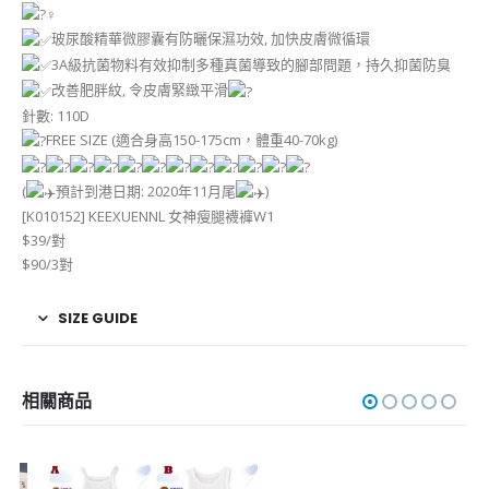
玻尿酸精華微膠囊有防曬保濕功效, 加快皮膚微循環
3A級抗菌物料有效抑制多種真菌導致的腳部問題，持久抑菌防臭
改善肥胖紋, 令皮膚緊緻平滑
針數: 110D
FREE SIZE (適合身高150-175cm，體重40-70kg)
(
預計到港日期: 2020年11月尾
)
[K010152] KEEXUENNL 女神瘦腿襪褲W1
$39/對
$90/3對
SIZE GUIDE
相關商品