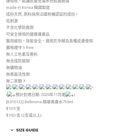
速吸收，能讓皮膚充滿水份肌膚飽滿
made in Korea 韓國製造
成份天然, 原料採用法國有機認証的成份。
低刺激
不含化學防腐劑
可安全使用的健康護膚品
醫用級別，效能安全，適用於孕婦及各種皮膚使用
嚴格遵守 5 free
無人工色素及香料
無合成防腐劑
無礦物油
無表面活性劑
無二苯酮-3
(
預計到港日期: 2020年11月尾
)
[K010132] Bellmona 精華爽膚水750ml
$107/支
$102/支 (2支或以上)
SIZE GUIDE