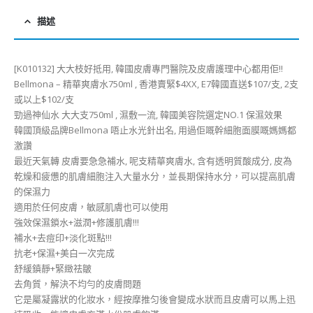
描述
[K010132] 大大枝好抵用, 韓國皮膚專門醫院及皮膚護理中心都用佢!!
Bellmona – 精華爽膚水750ml , 香港賣緊$4XX, E7韓國直送$107/支, 2支
或以上$102/支
勁過神仙水 大大支750ml , 濕敷一流, 韓國美容院選定NO.1 保濕效果
韓國頂級品牌Bellmona 唔止水光針出名, 用過佢嘅幹細胞面膜嘅媽媽都
激讚
最近天氣轉 皮膚要急急補水, 呢支精華爽膚水, 含有透明質酸成分, 皮為
乾燥和疲憊的肌膚細胞注入大量水分，並長期保持水分，可以提高肌膚
的保濕力
適用於任何皮膚，敏感肌膚也可以使用
強效保濕鎖水+滋潤+修護肌膚!!!
補水+去痘印+淡化斑點!!!
抗老+保濕+美白一次完成
舒緩鎮靜+緊緻祛皺
去角質，解決不均勻的皮膚問題
它是屬凝露狀的化妝水，經按摩推匀後會變成水狀而且皮膚可以馬上迅