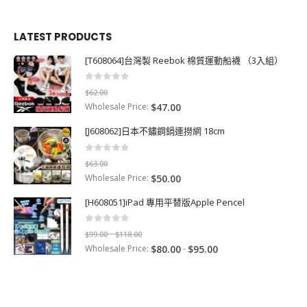
LATEST PRODUCTS
[T608064]台灣製 Reebok 棉質運動船襪 （3入組）
0
out of 5
$
62.00
Wholesale Price:
$
47.00
[J608062]日本不鏽鋼鍋連撈網 18cm
0
out of 5
$
63.00
Wholesale Price:
$
50.00
[H608051]iPad 專用平替版Apple Pencel
0
out of 5
P
$
99.00
$
118.00
–
Wholesale Price:
r
-
$
80.00
$
95.00
i
c
e