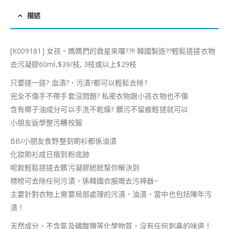
描述
[K009181] 女孩、媽媽們的救星來囉
?
?
!! 韓國製造
??
輕鬆搓搓衣物
去污凝膠60ml,$39/枝, 3枝或以上$29枝
只要搓一搓
?
血漬
?
、污漬
?
都可以輕鬆去除
?
完全不傷手不帶手套沒問題
?
私密衣物跟小孩衣物也不傷
含有椰子油成分可以手洗不乾燥
?
髒污不留痕輕搓就可以
小朋友返學整污糟校服
BB/小朋友食野整到啲衫都係油漬
化妝啲衫成日揩到粉底跡
呢款輕鬆搓搓去髒污凝膠統統幫你解決到
標榜可去除任何污漬，係韓國衣服嘅去污神器~
主要針對衣物上需要局部處理的污漬、油漬、當中也包括陳年污
漬！
天然成分，不含氯及磷酸鹽等化學物質，沒有任何刺鼻的味道！