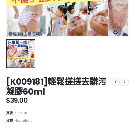
[K009181]輕鬆搓搓去髒污
凝膠60ml
$
39.00
貨號:
K009181
分類:
Household