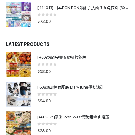
[J111043] 日本BON BON銀離子抗菌啫喱洗衣珠 (80粒)
0
out of 5
$
72.00
LATEST PRODUCTS
[H608083]安興 6 頭紅燒鮑魚
0
out of 5
$
58.00
[J608082]網面厚底 Mary June運動涼鞋
0
out of 5
$
94.00
[A608074]澳洲 John West黃鮨吞拿魚罐頭
0
out of 5
$
28.00