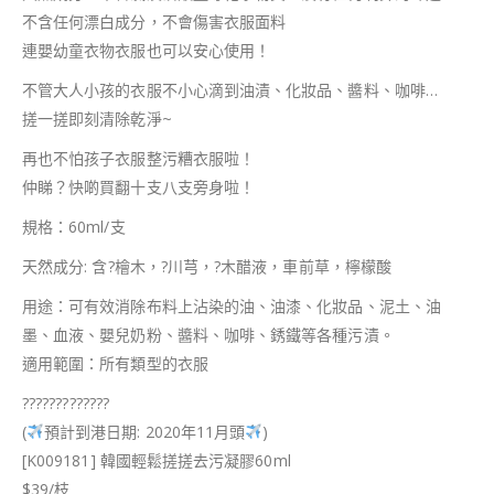
不含任何漂白成分，不會傷害衣服面料
連嬰幼童衣物衣服也可以安心使用！
不管大人小孩的衣服不小心滴到油漬、化妝品、醬料、咖啡…
搓一搓即刻清除乾淨~
再也不怕孩子衣服整污糟衣服啦！
仲睇？快啲買翻十支八支旁身啦！
規格：60ml/支
天然成分: 含
?
檜木，
?
川芎，
?
木醋液，車前草，檸檬酸
用途：可有效消除布料上沾染的油、油漆、化妝品、泥土、油
墨、血液、嬰兒奶粉、醬料、咖啡、銹鐵等各種污漬。
適用範圍：所有類型的衣服
?
?
?
?
?
?
?
?
?
?
?
?
?
(
預計到港日期: 2020年11月頭
)
[K009181] 韓國輕鬆搓搓去污凝膠60ml
$39/枝