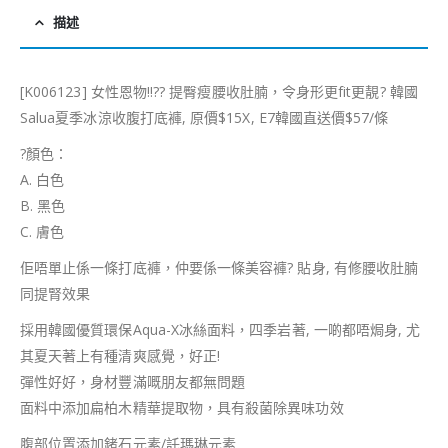
描述
[K006123] 女性恩物!!
?
?
提臀瘦腰收肚腩，令身形更fit更靚
?
韓國
Salua夏季冰涼收腹打底褲, 原價$15X, E7韓國直送價$57/條
?
顏色：
A. 白色
B. 黑色
C. 膚色
佢唔單止係一條打底褲，仲要係一條美容褲
?
貼身, 有修腰收肚腩
同提腎效果
採用韓國優質環保Aqua-X冰絲面料，四季岩著, 一啲都唔焗身, 尤
其夏天著上有種清爽感覺，好正!
彈性好好，身材豐滿嘅朋友都無問題
面料中添加扁柏木精華提取物，具有殺菌除異味功效
腹部位置添加鍺石元素/託瑪琳元素