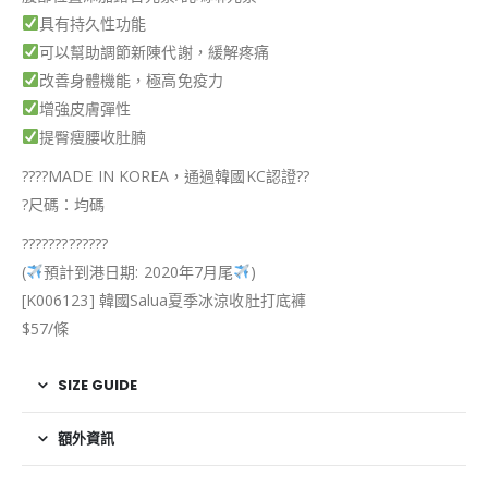
具有持久性功能
可以幫助調節新陳代謝，緩解疼痛
改善身體機能，極高免疫力
增強皮膚彈性
提臀瘦腰收肚腩
??
??
MADE IN KOREA，通過韓國KC認證
?
?
?
尺碼：均碼
?
?
?
?
?
?
?
?
?
?
?
?
?
(
預計到港日期: 2020年7月尾
)
[K006123] 韓國Salua夏季冰涼收肚打底褲
$57/條
SIZE GUIDE
額外資訊