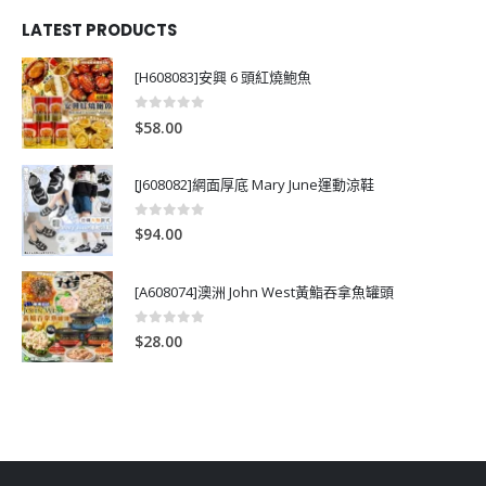
LATEST PRODUCTS
[H608083]安興 6 頭紅燒鮑魚
0
out of 5
$
58.00
[J608082]網面厚底 Mary June運動涼鞋
0
out of 5
$
94.00
[A608074]澳洲 John West黃鮨吞拿魚罐頭
0
out of 5
$
28.00