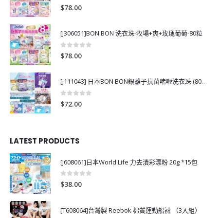
0
out of 5
$
78.00
[J306051]BON BON 洗衣珠-牧場+爽+玫瑰葡萄-80粒
0
out of 5
$
78.00
[J111043] 日本BON BON銀離子抗菌啫喱洗衣珠 (80粒)
0
out of 5
$
72.00
LATEST PRODUCTS
[J608061]日本World Life 力去漬彩漂粉 20g *15包
0
out of 5
$
38.00
[T608064]台灣製 Reebok 棉質運動船襪 （3入組）