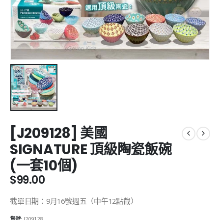
[J209128] 美國
SIGNATURE 頂級陶瓷飯碗
(一套10個)
$
99.00
截單日期：9月16號週五（中午12點截）
貨號:
J209128