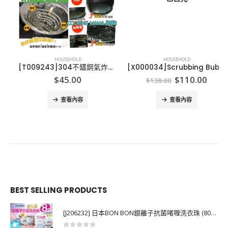
HOUSEHOLD
HOUSEHOLD
[T009243]304不鏽鋼氣炸鍋專用防噴油網-19/21/23/25
[X000034]Scrubbing Bubbles Toilet Gel (2 dispensers + 30 gel discs)
Original
Curren
$
45.00
$
110.00
$
138.00
price
price
was:
is:
查看內容
查看內容
$138.00.
$110.0
BEST SELLING PRODUCTS
[J206232] 日本BON BON銀離子抗菌啫喱洗衣珠 (80粒)