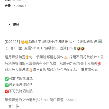
分類:
Household
描述
[J209128]
新款!! 美國SIGNATURE 出品， 頂級陶瓷飯碗
(一套10個), 原價$318, E7原裝進口 激減$99/套
選用頂級陶瓷
每一個飯碗都精心製作
, 採用不同花紋設計，最
特別係每個碗入面都再有不同花紋，無論碗外碗內都十分精美
可以放入微波爐
每日食飯都可以配合唔同心情，滿滿儀式感
可於洗碗機清洗
可於微波爐加熱
不可於烤箱加熱
單個容量約 299毫升(325ml), 碗口直徑: 12.6cm
一套10件