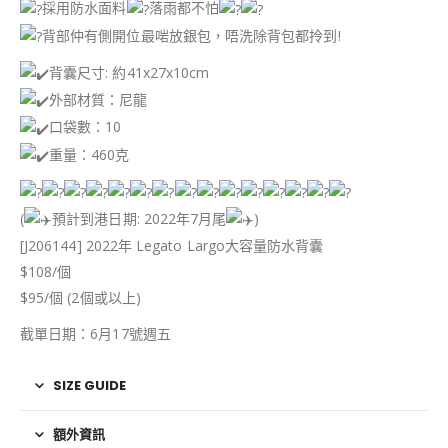
採用防水面料
落雨都不怕
背部仲有側開位最啱放銀包，唔洗除背包都拎到!
背囊尺寸: 約41x27x10cm
外部材質：尼龍
口袋數：10
重量：460克
(
預計到港日期: 2022年7月尾
)
[J206144] 2022年 Legato Largo大容量防水背囊
$108/個
$95/個 (2個或以上)
截單日期：6月17號週五
SIZE GUIDE
額外資訊