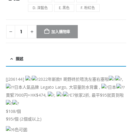
D. 深藍色
E. 黑色
F. 粉紅色
加入購物車
描述
[J206144]
2022年新款!! 啲野终於唔洗左塞右塞啦
,
日本人氣品牌 Legato Largo, 大容量防水背囊 ,
日本
賣緊7900円=HK$474,
,
E7依家2折, 最平$95就買到啦
$108/個
$95/個 (2個或以上)
6色可選: