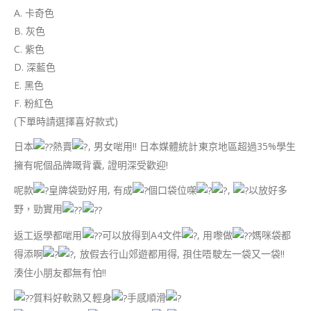
A. 卡奇色
B. 灰色
C. 紫色
D. 深藍色
E. 黑色
F. 粉紅色
(下單時請選擇喜好款式)
日本
熱賣
, 男女啱用!! 日本媒體統計東京地區超過35%學生
擁有呢個品牌嘅背囊, 證明深受歡迎!
呢款
皇牌袋勁好用, 有成
個口袋位㗎
,
以放好多
野，勁實用
返工返學都啱用
可以放得到A4文件
, 用嚟做
媽咪袋都
得添啊
, 放假去行山郊遊都用得, 孭住唔駛左一袋又一袋!!
湊住小朋友都無有怕!!
質料好軟熟又輕身
手感順滑