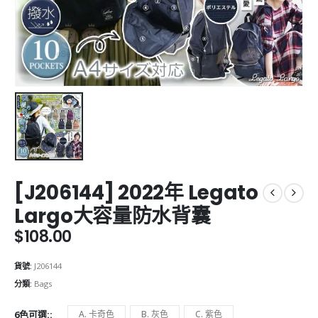
[J206144] 2022年 Legato
Largo大容量防水背囊
$
108.00
貨號:
J206144
分類:
Bags
6色可選:
A. 卡奇色
B. 灰色
C. 紫色