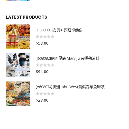
LATEST PRODUCTS
[H608083]安興 6 頭紅燒鮑魚
0
out of 5
$
58.00
[J608082]網面厚底 Mary June運動涼鞋
0
out of 5
$
94.00
[A608074]澳洲 John West黃鮨吞拿魚罐頭
0
out of 5
$
28.00