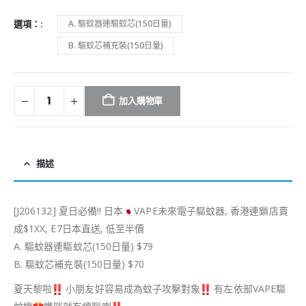
$79.00
選項：
A. 驅蚊器連驅蚊芯(150日量)
B. 驅蚊芯補充裝(150日量)
加入購物車
描述
[J206132] 夏日必備!! 日本
VAPE未來電子驅蚊器, 香港連鎖店賣
成$1XX, E7日本直送, 低至半價
A. 驅蚊器連驅蚊芯(150日量) $79
B. 驅蚊芯補充裝(150日量) $70
夏天黎啦
小朋友好容易成為蚊子攻擊對象
有左依部VAPE驅