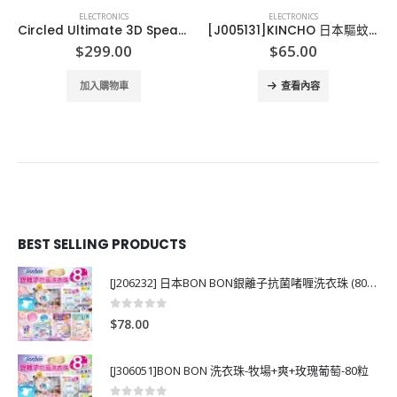
ELECTRONICS
ELECTRONICS
Circled Ultimate 3D Speaker
[J005131]KINCHO 日本驅蚊機 金鳥 蚊がいなくなるカトリス レジャー用セット ９６０時間用
$
299.00
$
65.00
加入購物車
查看內容
BEST SELLING PRODUCTS
[J206232] 日本BON BON銀離子抗菌啫喱洗衣珠 (80粒)
0
out of 5
$
78.00
[J306051]BON BON 洗衣珠-牧場+爽+玫瑰葡萄-80粒