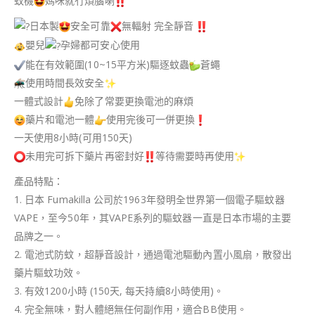
蚊機
媽咪就冇煩腦喇
日本製
安全可靠
無輻射 完全靜音
嬰兒
孕婦都可安心使用
能在有效範圍(10~15平方米)驅逐蚊蟲
蒼蠅
使用時間長效安全
一體式設計
免除了常要更換電池的麻煩
藥片和電池一體
使用完後可一併更換
一天使用8小時(可用150天)
未用完可拆下藥片再密封好
等待需要時再使用
產品特點：
1. 日本 Fumakilla 公司於1963年發明全世界第一個電子驅蚊器
VAPE，至今50年，其VAPE系列的驅蚊器一直是日本市場的主要
品牌之一。
2. 電池式防蚊，超靜音設計，通過電池驅動內置小風扇，散發出
藥片驅蚊功效。
3. 有效1200小時 (150天, 每天持續8小時使用)。
4. 完全無味，對人體絕無任何副作用，適合BB使用。