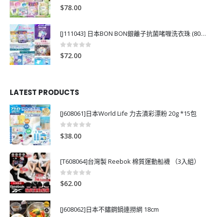
0
out of 5
$
78.00
[J111043] 日本BON BON銀離子抗菌啫喱洗衣珠 (80粒)
0
out of 5
$
72.00
LATEST PRODUCTS
[J608061]日本World Life 力去漬彩漂粉 20g *15包
0
out of 5
$
38.00
[T608064]台灣製 Reebok 棉質運動船襪 （3入組）
0
out of 5
$
62.00
[J608062]日本不鏽鋼鍋連撈網 18cm