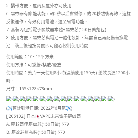
5. 攜帶方便，屋內及屋外亦可使用。
6. 驅蚊器有節能功能，轉5秒以后會暫停，約20秒然後再轉，這樣
反復運作，有效利用電池，達至省電功能。
7. 套裝內包括電子驅蚊器本體+驅蚊芯(150日藥劑包)
8. 使用方便，驅蚊芯與電池一體化設計，無需自己再配備替換電
池。裝上後輕按開關即可隨心控制使用時間。
使用範圍：10~15平方米
使用方法：可掛牆/橫放/豎放
使用時間：藥片一天使用8小時(連續使用150天) 藥效長達1200小
時。
尺寸：155×128×78mm
(
預計到港日期: 2022年6月尾
)
[J206132] 日本
VAPE未來電子驅蚊器
A. 驅蚊器連驅蚊芯(150日量) $79
B. 驅蚊芯補充裝(150日量) $70