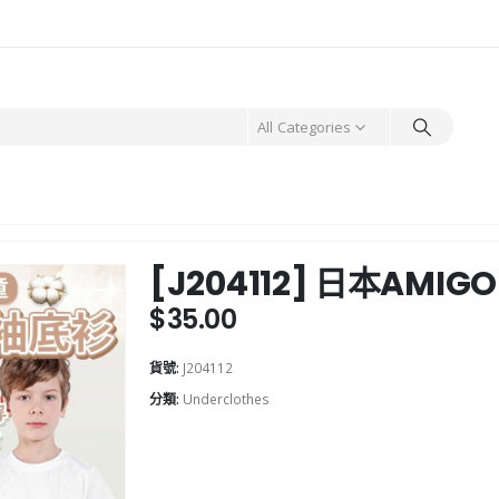
All Categories
[J204112] 日本AM
$
35.00
貨號:
J204112
分類:
Underclothes