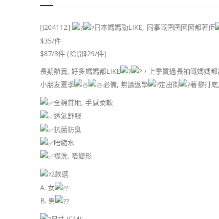
[J204112]
日本媽媽勁LIKE, 同事嘅囝囝囡囡都著佢
$35/件
$87/3件 (除開$29/件)
長期熱賣, 好多媽媽都LIKE
，上季買過長袖嘅媽媽都
小朋友夏季
必備, 無論返學
定出街
著黎打底
全棉質地, 手感柔軟
透氣舒服
抗菌防臭
唔縮水
襟洗, 唔變形
2款選:
A. 女
B. 男
尺寸 (CM):