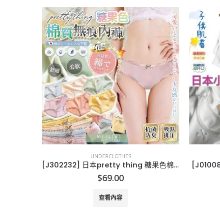
UNDERCLOTHES
美背Bra
[J302232] 日本pretty thing 糖果色棉質無痕內褲-6條組
[J010
$
69.00
查看內容