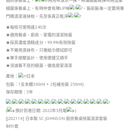
黏附係餐桌上，
再用布濕水一抺，佈滿細菌嘅抺布再加重
細菌係餐桌上，有時仲會有陣UP味
，飯前飯後一定要用專
門嘅清潔液抺枱，先至係真正乾淨
★每枝可使用達240次
★適用餐桌、廚具、家電的清潔除菌
★採高濃度酒精成分，99.9%有效除菌
★不需用濕抹布，只需紙巾擦拭即可
★單手按壓設計，使用便捷又順手
★消滅看不見的細菌，徹底居家清潔
產地：
日本
包裝：1支本體300ml + 2包補充裝 250ml)
保存期限：5年
(
預計到港日期: 2022年3月尾
)
[J202114] 日本製 SC JOHNSON 廚房餐桌除菌清潔套裝
$89/套