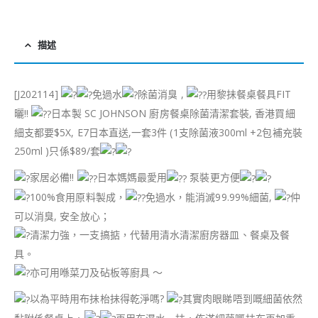
描述
[J202114]
免過水
除菌消臭 ,
用黎抺餐桌餐具FIT
曬!!
日本製 SC JOHNSON 廚房餐桌除菌清潔套裝, 香港買細
細支都要$5X, E7日本直送,一套3件 (1支除菌液300ml +2包補充裝
250ml )只係$89/套
家居必備!!
日本媽媽最愛用
泵裝更方便
100%食用原料製成，
免過水，能消滅99.99%細菌,
仲
可以消臭, 安全放心；
清潔力強，一支搞掂，代替用清水清潔廚房器皿、餐桌及餐
具。
亦可用喺菜刀及砧板等廚具 ～
以為平時用布抺枱抺得乾淨嗎?
其實肉眼睇唔到嘅細菌依然