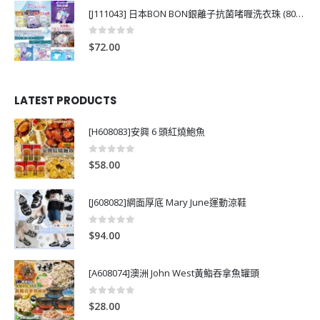
[J111043] 日本BON BON銀離子抗菌啫喱洗衣珠 (80粒)
0
out of 5
$
72.00
LATEST PRODUCTS
[H608083]安興 6 頭紅燒鮑魚
0
out of 5
$
58.00
[J608082]網面厚底 Mary June運動涼鞋
0
out of 5
$
94.00
[A608074]澳洲 John West黃鮨吞拿魚罐頭
0
out of 5
$
28.00