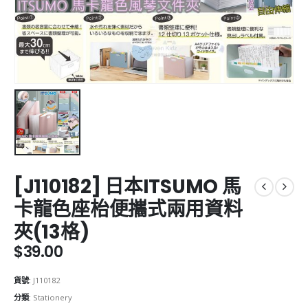
[J110182] 日本ITSUMO 馬
卡龍色座枱便攜式兩用資料
夾(13格)
$
39.00
貨號:
J110182
分類:
Stationery