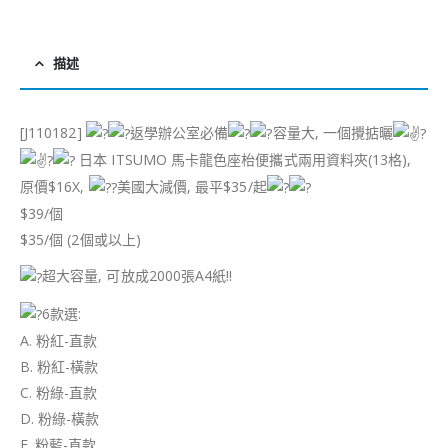
描述
[J110182]
返學辦公室必備
容量大, 一個攪掂曬
日本 ITSUMO 馬卡龍色座枱便攜式兩用資料夾(13格),
原價$16X,
美國大減價, 最平$35/起
$39/個
$35/個 (2個或以上)
超大容量, 可放成2000張A4紙!!
6
款選:
A. 粉紅-直款
B. 粉紅-橫款
C. 粉綠-直款
D. 粉綠-橫款
E. 粉藍-直款