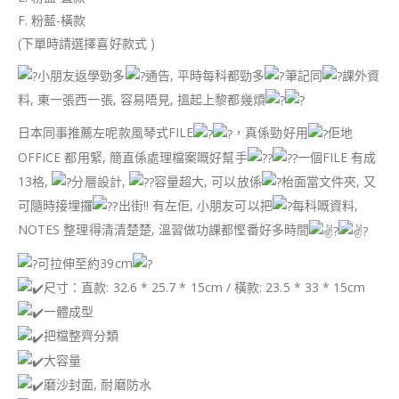
F. 粉藍-橫款
(下單時請選擇喜好款式 )
小朋友返學勁多
通告, 平時每科都勁多
筆記同
課外資
料, 東一張西一張, 容易唔見, 搵起上黎都幾煩
日本同事推薦左呢款風琴式FILE
，真係勁好用
佢地
OFFICE 都用緊, 簡直係處理檔案嘅好幫手
一個FILE 有成
13格,
分層設計,
容量超大, 可以放係
枱面當文件夾, 又
可隨時接埋攞
出街!! 有左佢, 小朋友可以把
每科嘅資料,
NOTES 整理得清清楚楚, 溫習做功課都慳番好多時間
可拉伸至約39cm
尺寸：直款: 32.6 * 25.7 * 15cm / 橫款: 23.5 * 33 * 15cm
一體成型
把檔整齊分類
大容量
磨沙封面, 耐磨防水