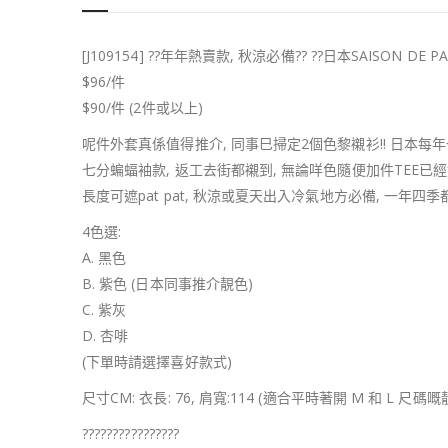
[J109154] ??年年熱賣款, 秋涼必備?? ??日本SAISON D
$96/件
$90/件 (2件或以上)
呢件外套真係值得推介, 同事巳掃定2個色黎襯衫!! 日本每年
七分蝙蝠袖款, 返工去街都襯到, 無論咩色隨便加件TEE已
長度可遮pat pat, 秋涼或夏天出入冷氣地方必備, 一年四季都
4色選:
A. 黑色
B. 紫色 (日本同事推介靚色)
C. 紫灰
D. 杏啡
(下單時請選擇喜好款式)
尺寸CM: 衣長: 76, 肩寬:114 (適合平時著開 M 和 L 尺碼
????????????????