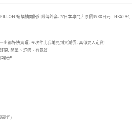
E PAPILLON 蝙蝠袖開胸針織薄外套, ??日本專門店原價3980日元= HK$294, 
一出都好快賣曬, 今次仲比我地見到大減價, 真係要入定貨!!
經好靚, 簡單、舒適、有氣質
啱著!!
嘅靚靚們)