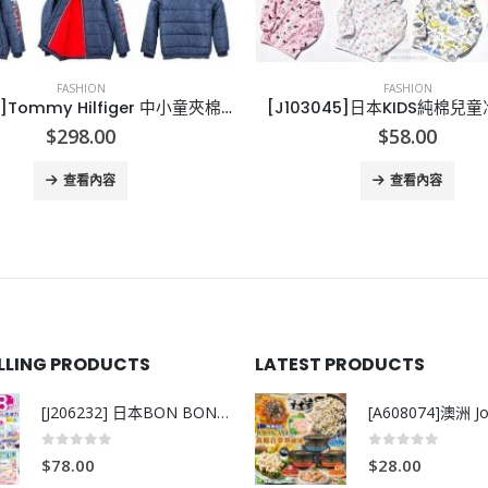
FASHION
FASHION
3045]日本KIDS純棉兒童冷氣外套
$
58.00
$
99.00
查看內容
查看內容
ELLING PRODUCTS
LATEST PRODUCTS
[J206232] 日本BON BON銀離子抗菌啫喱洗衣珠 (80粒)
0
out of 5
0
out of 5
$
78.00
$
28.00