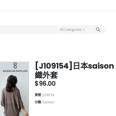
All Categories
[J109154]日本saison
織外套
$
96.00
貨號:
J109154
分類:
Fashion