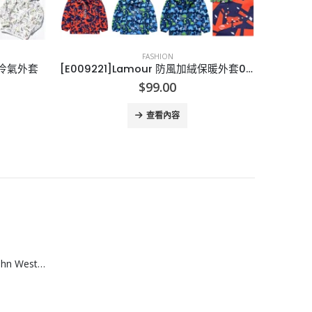
FASHION
[E009221]Lamour 防風加絨保暖外套09221
[J108194]日本 KABURU UV 防曬太陽帽
$
46.00
查看內容
[A608074]澳洲 John West黃鮨吞拿魚罐頭