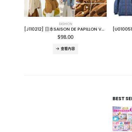
FASHION
[J110212] 日本SAISON DE PAPILLON V領寬鬆螺紋針織短外套
[U010051]Tommy Hilfiger 中小童夾棉外套 2020冬
[J10
$
298.00
查看內容
BEST S