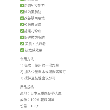
增強免疫能力
減內臟脂肪
改善腸內環境
預防糖尿病
舒緩花粉症
促進燃燒脂肪
美肌，抗衰老
抗敏感效果
食用方法：
1) 每次可使用約一湯匙粉
2) 加入少量溫水或湯飲粥皆可
3) 攪拌至黏性出現即可
產品規格：
產地：日本三重縣伊勢志摩
成份：100% 乾燥銅藻
份量：100g