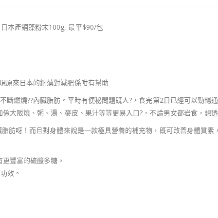
 日本產銅藻粉末100g, 最平$90/包
現原來日本的銅藻對減肥係咁有幫助
不斷燃燒??內臟脂肪。平時有便秘問題既人?，食完第2日已經可以勁暢
係大阪燒、粥、湯、麥皮、果汁等等更易入口?，不論男女都岩食，想透過
臟脂肪呀！而且對身體來說是一款極具營養的補充物，既可改善身體質素
有更豐富的硫酸多糖。
的功效。