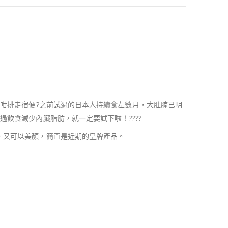
通咁排走宿便?之前試過的日本人持續食左數月，大肚腩已明
飲食減少內臟脂肪，就一定要試下啦！????
，又可以美顏，簡直是近期的皇牌產品。