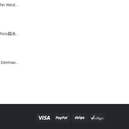
[A608074]澳洲 John West黃鮨吞拿魚罐頭
[K608073]韓國 Whoo超水感冰爽空氣防曬液 60ml(送13ml*4支)
[A608072]澳洲製 Dermaveen 燕麥滋養沐浴乳 1L