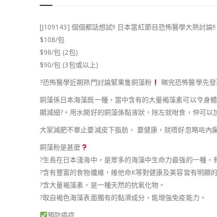
[J109143] 個個都話想試!! 日本當紅節目恐怖醫學大熱討論!!
$108/包
$98/包 (2包)
$90/包 (3包或以上)
?恐怖醫學近期熱門討論緊果隻銅藻粉
睇完恐怖醫學先發
銅藻係日本海藻既一種，當中含有的大量褐藻素可以令身體
顯減細?。用水開好的銅藻係黏液狀，除左就咁食，仲可以加
大家減肥不單止要減皮下脂肪， 要健康，就唔好忽略咗內
銅藻粉是甚麼
?生長在日本淺海中，是眾多的海藻中生命力最強的一種，
?含有豐富的食物纖維，維他命K等對健康及美容皆有明顯
?含大量褐藻素，是一種天然的抗氧化物。
?取自褐色海藻表面獨有的黏滑成分，能增強免疫能力。
預防癌症