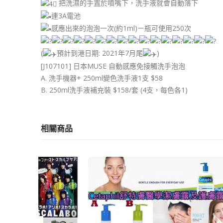
把洗濕的手置於噴嘴下，洗手液就會自動落下
連3A電池
感應出來的泡泡一次(約1ml)ㄧ瓶可使用250次
(
預計到港日期: 2021年7月尾
)
[J107101] 日本MUSE 自動感應免接觸洗手泡泡
A. 洗手機器+ 250ml變色洗手液1支 $58
B. 250ml洗手液補充裝 $158/套 (4支，每色各1)
相關商品