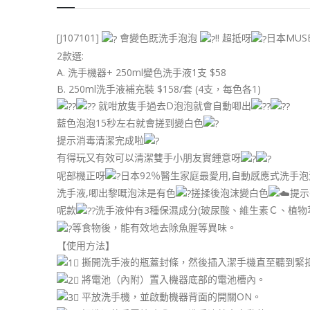
[J107101]
會變色既洗手泡泡
!! 超抵呀
日本MU
2款選:
A. 洗手機器+ 250ml變色洗手液1支 $58
B. 250ml洗手液補充裝 $158/套 (4支，每色各1)
就咁放隻手過去D泡泡就會自動唧出
藍色泡泡15秒左右就會搓到變白色
提示消毒清潔完成啦
有得玩又有效可以清潔雙手小朋友實鍾意呀
呢部機正呀
日本92％醫生家庭最愛用,自動感應式洗手
洗手液,唧出黎嘅泡沬是有色
搓揉後泡沫變白色
提示
呢款
洗手液仲有3種保濕成分(玻尿酸、維生素Ｃ、植物萃
等食物後，能有效地去除魚腥等異味。
【使用方法】
撕開洗手液的瓶蓋封條，然後插入潔手機直至聽到緊
將電池（內附）置入機器底部的電池槽內。
平放洗手機，並啟動機器背面的開關ON。