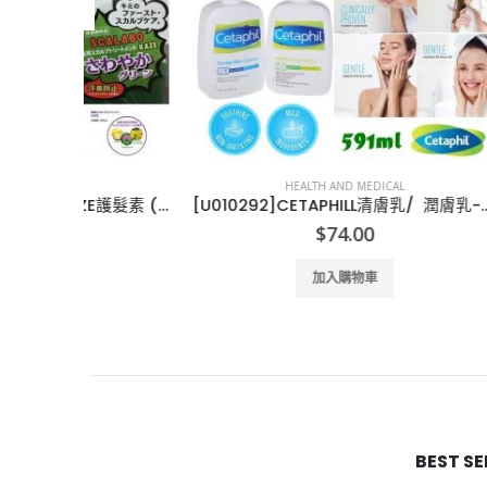
HEALTH AND MEDICAL
[J005232]Scalabo 綠瓶KAZE護髮素 (1套10支)
[U010292]CETAPHILL清膚乳/ 潤膚乳-591ML-2支
$
74.00
加入購物車
BEST S