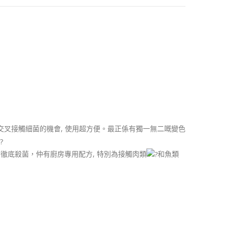
交叉接觸細菌的機會, 使用超方便。最正係有獨一無二嘅變色
 徹底殺菌，仲有廚房專用配方, 特別為接觸肉類
和魚類