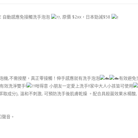
SE 自動感應免接觸洗手泡泡
, 原價 $2xx，日本勁減$58
泡泡機,不需按壓，真正零接觸！伸手感應就有洗手泡泡
有效避免
有效洗淨雙手!
咁得意 小朋友一定愛上洗手!!家中大人小孩皆可使用
取成分), 溫和不刺激, 可預防洗手後肌膚乾燥 。配合具殺菌效果水楊酸,
扣聲音。