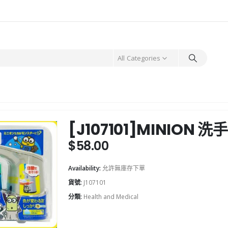
All Categories
[J107101]MINION 
$
58.00
Availability:
允許無庫存下單
貨號:
J107101
分類:
Health and Medical