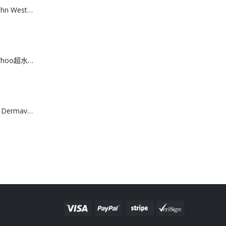
[A608074]澳洲 John West黃鮨吞拿魚罐頭
[K608073]韓國 Whoo超水感冰爽空氣防曬液 60ml(送13ml*4支)
[A608072]澳洲製 Dermaveen 燕麥滋養沐浴乳 1L