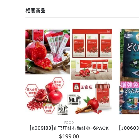
相關商品
已售完
FOOD
6PACK
[J006032]日本德用魚腥草茶 (60包/袋)
[
$
43.00