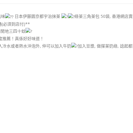
風味
日本伊藤園京都宇治抹茶
綠茶三角茶包 50袋, 香港網店賣緊$
通(必須到店付)**
閒閒地三四十蚊
極度推薦！真係好好味道！
冷水或者熱水沖泡外, 仲可以加入牛奶
加入豆漿, 做搽茶奶綠, 諗起