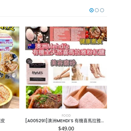
FOOD
[A005291]澳洲MEHDI’S 有機喜馬拉雅山粉紅鹽
[A009153]英國Twinings天然冷泡水果茶
[I
$
35.00