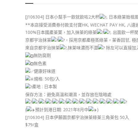
[J106304] 日本小幫手一飲就飲咗2大杯
, 日本綠茶始祖
**本店接受消費劵付款支付寶HK, WECHAT PAY HK, 八達
100%日本國產茶葉，加入抹茶的綠茶
, 出面飲一杯
京都宇治抹茶
，採用京都產極蒸綠茶，茶香回甘, 
來自京都宇治抹茶
,抹茶味濃而不澀
除左可以直接加入
無防腐劑
無色素
健康好味道
規格: 50包/入
產地 : 日本製
保存方法：避免高溫和潮濕，並存放在陰暗處
(
預計到港日期: 2021年8月中
)
[J106304] 日本伊藤園京都宇治抹茶綠茶三角茶包 50入
$79/盒