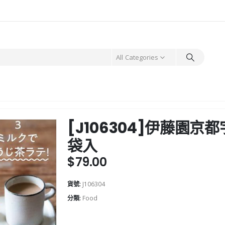
All Categories
[J106304]伊藤園
袋入
$
79.00
貨號:
J106304
分類:
Food