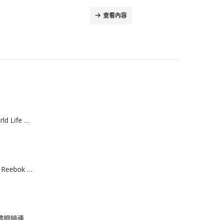
查看內容
[J608061]日本World Life 力去漬彩漂粉 20g *15包
[T608064]台灣製 Reebok 棉質運動船襪 （3入組）
[J608062]日本不鏽鋼鍋連撈網 18cm