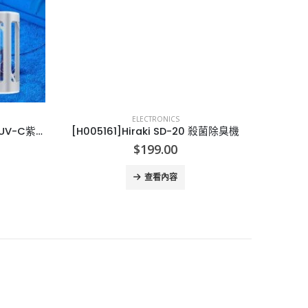
ELECTRONICS
[X000062]飛利浦全新Philips UV-C紫外線殺菌燈
[H005161]Hiraki SD-20 殺菌除臭機
urrent
$
199.00
rice
:
查看內容
800.00.