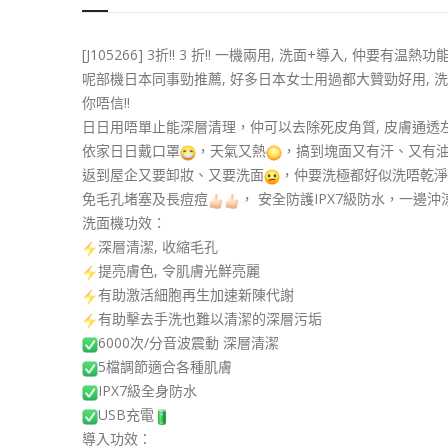
[J105266] 3折!! 3 折!! 一機兩用, 洗面+導入, 仲要有温熱功能
呢部機日本同事勁推薦, 好多日本女士用過都大贊勁好用, 洗完
你唔信!!
日日用唔單止能深層清理，仲可以去除死皮角質, 皮膚通透左，油
依家日日戴口罩
，天氣又熱
，搞到塊面又有汗、又有
返到屋企又要卸妝、又要洗面
，仲要洗極都好似洗唔乾淨
免毛孔堵塞及長痘痘
， 安全防護IPX7級防水，一邊
洗面機功效：
深層清潔, 收縮毛孔
提亮膚色, 令肌膚光鮮亮麗
有助激活細胞再生加速新陳代謝
有助擊去手洗也難以清潔的深層污垢
6000次/分音波震動 深層清潔
5檔調節適合各種肌膚
IPX7級全身防水
USB充電
導入功效：