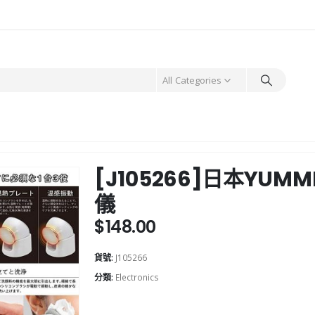
All Categories
[J105266]日本YU
儀
$
148.00
貨號:
J105266
分類:
Electronics