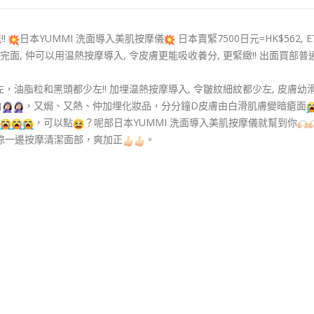
!!
日本YUMMI 洗面導入美肌按摩儀
日本賣緊7500日元=HK$562, 
面, 仲可以用温熱按摩導入, 令皮膚更能吸收養分, 更緊緻!! 出面買部普
脂粒和黑頭都少左!! 加埋温熱按摩導入, 令皺紋細紋都少左, 皮膚幼滑左,
油
，又焗、又熱、仲加埋化妝品，分分鐘D皮膚由白滑肌膚變暗瘡面
，可以點
？呢部日本YUMMI 洗面導入美肌按摩儀就幫到你
沖涼一邊按摩清潔面部，爽加正
。