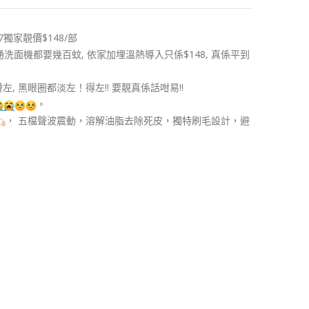
E7獨家靚價$148/部
通洗面機都要幾百蚊, 依家加埋溫熱導入只係$148, 真係平到
 黑眼圈都淡左！得左!! 要靚真係話咁易!!
。
， 五檔聲波震動，溶解油脂去除死皮，獨特刷毛設計，避