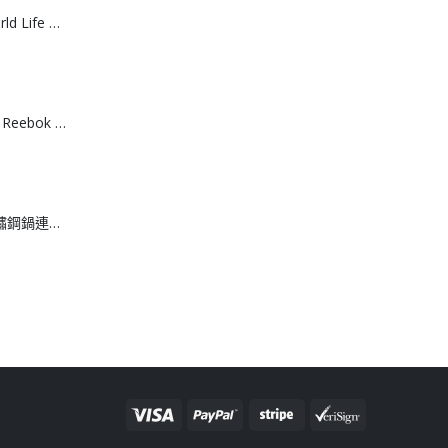
[J608061]日本World Life 力去漬彩漂粉 20g *15包
[T608064]台灣製 Reebok 棉質運動船襪 （3入組）
[J608062]日本不鏽鋼鍋連撈網 18cm