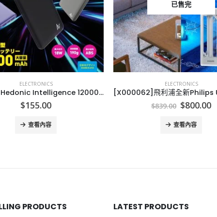
已售完
ELECTRONICS
ELECTRONICS
[J101071]Hedonic Intelligence 12000mAh power Bank 充電池 12000mAh power Bank
Original
C
$
155.00
$
800.00
$
839.00
price
p
was:
is
查看內容
查看內容
$839.00.
$
ELLING PRODUCTS
LATEST PRODUCTS