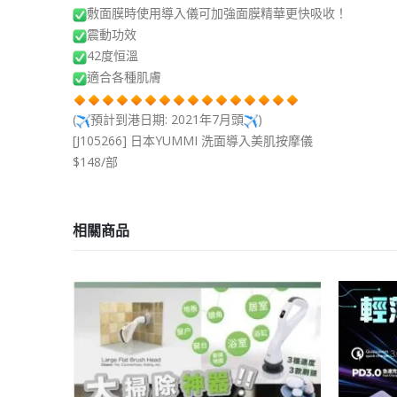
敷面膜時使用導入儀可加強面膜精華更快吸收！
震動功效
42度恒溫
適合各種肌膚
(
預計到港日期: 2021年7月頭
)
[J105266] 日本YUMMI 洗面導入美肌按摩儀
$148/部
相關商品