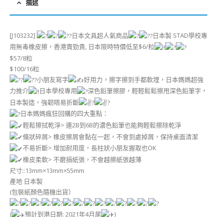
描述
[J103232]
日本文具超人氣商品
日本製 STAD學校專
用無毒橡皮擦，香港賣勁貴, 日本限時特價低至$6/粒
$57/8粒
$100/16粒
小朋友寫字
好用力，擦字擦到手都軟埋，日本媽媽超強
力推介
日本學校專用
深色鉛筆擦膠，輕輕鬆鬆擦甩深色鉛筆字，
日本製造，強韌唔易折斷
日本媽媽瘋狂回購的四大重點：
輕鬆擦拭乾淨> 連2B到6B的濃色鉛筆也能夠輕鬆擦除乾淨
條狀碎屑> 橡皮擦屑會黏在一起，不會到處掉屑，保持桌面清潔
不易折斷> 增加耐用度，長柱狀小朋友握取也OK
橡皮柔軟> 不磨損紙張，不會越擦紙張越薄
尺寸::13mm×13mm×55mm
產地 日本製
(包裝紙顏色隨機出貨）
(
預計到港日期: 2021年4月尾
)