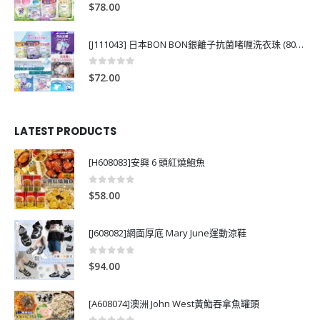
0
out of 5
$
78.00
[J111043] 日本BON BON銀離子抗菌啫喱洗衣珠 (80粒)
0
out of 5
$
72.00
LATEST PRODUCTS
[H608083]安興 6 頭紅燒鮑魚
0
out of 5
$
58.00
[J608082]網面厚底 Mary June運動涼鞋
0
out of 5
$
94.00
[A608074]澳洲 John West黃鮨吞拿魚罐頭