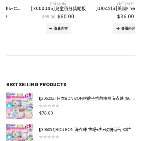
STATIONERY
STATIONERY
[X000045]兒童積分獎勵板
[U104216]美國Fineliner幼線水筆 24/ 36 色 幼線水筆
nt
Original
Current
$
60.00
$
36.00
$
85.00
price
price
was:
is:
查看內容
查看內容
0.
$85.00.
$60.00.
BEST SELLING PRODUCTS
[J206232] 日本BON BON銀離子抗菌啫喱洗衣珠 (80粒)
0
out of 5
$
78.00
[J306051]BON BON 洗衣珠-牧場+爽+玫瑰葡萄-80粒