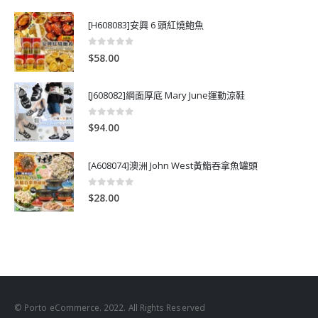
[H608083]安興 6 頭紅燒鮑魚
0
out of 5
$
58.00
[J608082]網面厚底 Mary June運動涼鞋
0
out of 5
$
94.00
[A608074]澳洲 John West黃鮨吞拿魚罐頭
0
out of 5
$
28.00
© Porto eCommerce. 2022. All Rights Reserved