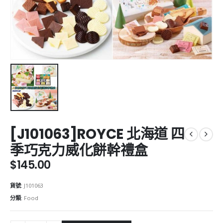
[J101063]ROYCE 北海道 四
季巧克力威化餅幹禮盒
$
145.00
貨號:
J101063
分類:
Food