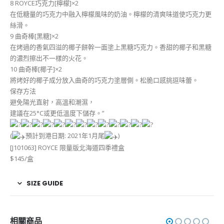
8 ROYCE巧克力[檸檬]×2
在低糖量的巧克力中融入檸檬風味的奶油。檸檬的清爽味道使巧克力更
絲滑。
9 曲奇棒[黑糖]×2
在烤過的香氣四溢的椰子餅幹一面塗上黑糖巧克力。香甜的椰子和黑糖
的濃烈擦出不一樣的火花。
10 曲奇棒[椰子]×2
將烤好的椰子成分放入曲奇的巧克力塗層側。松脆口感挑逗味蕾。
保存方法
避免陽光直射，高溫和潮濕，
建議在25°C或更低溫度下儲存。”
(
預計到港日期: 2021年1月尾
)
[J101063] ROYCE 限量版北海道四季禮盒
$145/盒
SIZE GUIDE
相關商品