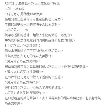
ROYCE 北海道 四季巧克力威化餅幹禮盒:
10種 共計40枚
1 純巧克力[哥倫比亞啤酒]×5
使用哥倫比亞產的可可豆制成的苦巧克力。
辛辣的風味和水果的酸味令人印象深刻。
2 純巧克力[白]×5
與柔軟香甜的香味一起融入牛奶的濃醇白巧克力。
牛奶的味道之後能感到的清爽的甜味和松軟的口感。
3 牛奶巧克力[水果牛奶]×6
用有水果酸味的可可豆制成的牛奶巧克力。
牛奶的濃烈與可可的酸味完美融合。
4 薄片夾心巧克力[草莓]×5
把草莓醬融在混入草莓粉的薄片巧克力中，香脆和甜味交織。
5 薄片夾心巧克力[牛奶糖]×5
在薄片牛奶巧克力中融入了香醇的牛奶糖。
6 薄片夾心巧克力[煉乳]×5
薄片的白色巧克力中心融入了濃郁的煉乳。
7 巧克力威化餅幹[草莓奶油]×3
在口感輕盈的威化餅幹上，夾上草莓柔和的甜味和鮮奶油，包裹著牛奶
巧克力塗層。