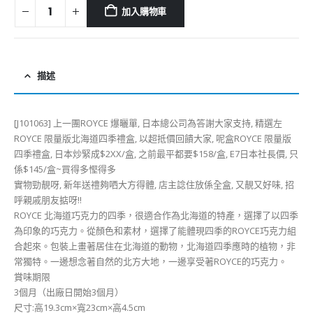
加入購物車
描述
[J101063] 上一團ROYCE 爆曬單, 日本總公司為答謝大家支持, 精選左
ROYCE 限量版北海道四季禮盒, 以超抵價回饋大家, 呢盒ROYCE 限量版
四季禮盒, 日本炒緊成$2XX/盒, 之前最平都要$158/盒, E7日本社長價, 只
係$145/盒~買得多慳得多
實物勁靚呀, 新年送禮夠哂大方得體, 店主諗住放係全盒, 又靚又好味, 招
呼親戚朋友掂呀!!
ROYCE 北海道巧克力的四季，很適合作為北海道的特產，選擇了以四季
為印象的巧克力。從顏色和素材，選擇了能體現四季的ROYCE巧克力組
合起來。包裝上畫著居住在北海道的動物，北海道四季應時的植物，非
常獨特。一邊想念著自然的北方大地，一邊享受著ROYCE的巧克力。
賞味期限
3個月（出廠日開始3個月）
尺寸:高19.3cm×寬23cm×高4.5cm