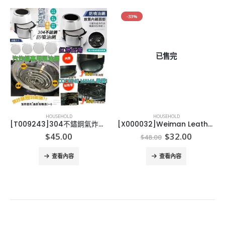
-33%
已售完
HOUSEHOLD
HOUSEHOLD
[T009243]304不鏽鋼氣炸鍋專用防噴油網-19/21/23/25
[X000032]Weiman Leather Wipes Weiman 皮革清潔專用濕巾 (1樽30片)
Original
Current
$
45.00
$
32.00
$
48.00
price
price
was:
is:
查看內容
查看內容
$48.00.
$32.00.