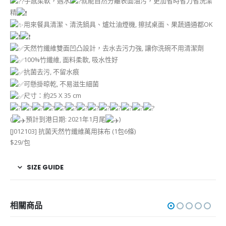
手感柔軟，遇水
就能自然分離表面油污，更加省時省力省洗潔
精
用來餐具清潔、清洗鍋具、爐灶油煙機, 擦拭桌面、果蔬通通都OK
天然竹纖維雙面凹凸設計，去水去污力強, 讓你洗碗不用清潔劑
100%竹纖維, 面料柔軟, 吸水性好
抗菌去污, 不留水痕
可懸掛晾乾, 不易滋生細菌
尺寸：約25 X 35 cm
(
預計到港日期: 2021年1月尾
)
[J012103] 抗菌天然竹纖維萬用抹布 (1包6條)
$29/包
SIZE GUIDE
相關商品