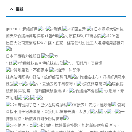
描述
[J012103] 超級好用
環保
㧕菌去污
日本媽媽大愛!! 抗
菌天然竹纖維萬用抹布 (1包6條)
, 原價$8X, E7街坊價
$29/包
出面大公司賣緊成$2X /1條，宜家一條唔使5蚊, 比工人姐姐粗用都抵吖
日本同事強力推薦日
1 條
竹纖維抹布 = 傳統抹布3條
, 非常耐用，唔易爛
質地柔軟，不傷家電
油污一沖即淨
抺完油污既毛巾好油，諗起都唔想再用
竹纖維抹布，好擦好用吸水
性強
，去油去污不易發霉，
清洗非常簡單
唔似傳
統棉質抹布, 用一段時間就破損爛掉，
竹纖維不會被
水泡爛，非
常耐用
自從用了它，已少左用洗潔精
直接去油去污，連炒鍋
都可
直接不用任何洗潔精，直接用此抹布去油，太強了
一
抹就搞掂，唔使浪費咁多廚房抹布
不怕油，見
水分離、抗靜電等特點，能輕鬆吸附多種油污，