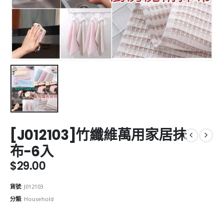
[J012103]竹纖維萬用家居抺
布-6入
$
29.00
貨號:
J012103
分類:
Household