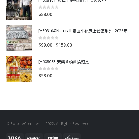
0
out of 5
$
88.00
[A608104]Naturall 雙面印花床上套裝系列- 2026年秋季新款
0
out of 5
P
–
$
99.00
$
159.00
r
i
[H608083]安興 6 頭紅燒鮑魚
c
e
0
out of 5
$
58.00
r
a
n
g
e
:
$
© Porto eCommerce. 2022. All Rights Reserved
9
9