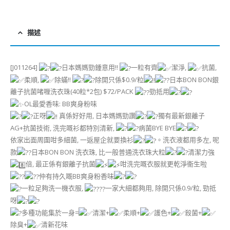
描述
[J011264]
日本媽媽勁鍾意用!!
一粒有齊
潔淨,
抗菌,
柔順,
除蟎!!
除開只係$0.9/粒
日本BON BON銀
離子抗菌啫喱洗衣珠(40粒*2包) $72/PACK
勁抵用
OL最愛香味: BB爽身粉味
正呀
真係好好用, 日本媽媽勁讚
獨有最新銀離子
AG+抗菌技術, 洗完嘅衫都特別清新,
病菌BYE BYE
依家出面周圍咁多細菌, 一返屋企就要換衫
。洗衣液都用多左, 呢
款
日本BON BON 洗衣珠, 比一般普通洗衣珠大粒
清潔力強
倍, 最正係有銀離子抗菌
咁洗完嘅衣服就更乾淨衞生啦
仲有持久嘅BB爽身粉香味
一粒足夠洗一機衣服,
一家大細都夠用, 除開只係0.9/粒, 勁抵
呀
多種功能集於一身=
清潔+
柔順+
護色+
殺菌+
除臭+
清新花味