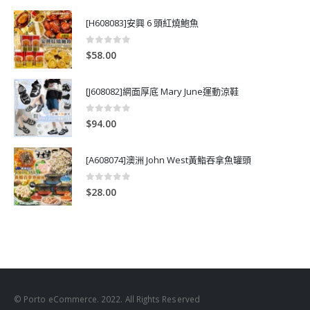
[H608083]安興 6 頭紅燒鮑魚
0
out of 5
$
58.00
[J608082]網面厚底 Mary June運動涼鞋
0
out of 5
$
94.00
[A608074]澳洲 John West黃鮨吞拿魚罐頭
0
out of 5
$
28.00
© Porto eCommerce. 2022. All Rights Reserved