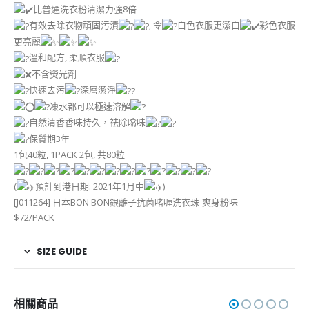
比普通洗衣粉清潔力強8倍
有效去除衣物頑固污漬
, 令
白色衣服更潔白
彩色衣服
更亮麗
溫和配方, 柔順衣服
不含熒‎光劑‌
快速去污
深層潔淨
凍水都可以極速溶解
自然清香香味持久，祛除噏味
保質期3年
1包40粒, 1PACK 2包, 共80粒
(
預計到港日期: 2021年1月中
)
[J011264] 日本BON BON銀離子抗菌啫喱洗衣珠-爽身粉味
$72/PACK
SIZE GUIDE
相關商品