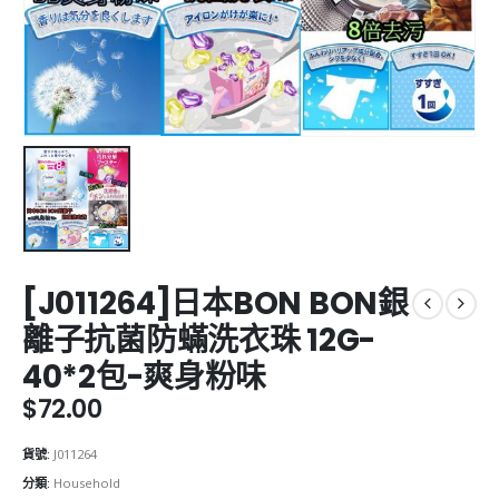
[J011264]日本BON BON銀
離子抗菌防蟎洗衣珠 12G-
40*2包-爽身粉味
$
72.00
貨號:
J011264
分類:
Household