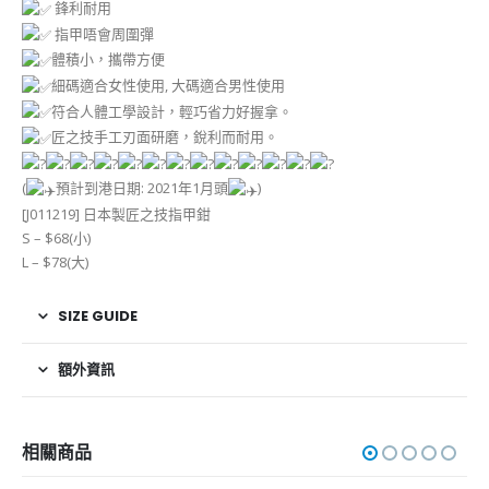
鋒利耐用
指甲唔會周圍彈
體積小，攜帶方便
細碼適合女性使用, 大碼適合男性使用
符合人體工學設計，輕巧省力好握拿。
匠之技手工刃面研磨，銳利而耐用。
(
預計到港日期: 2021年1月頭
)
[J011219] 日本製匠之技指甲鉗
S – $68(小)
L – $78(大)
SIZE GUIDE
額外資訊
相關商品