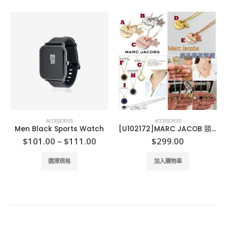
ACCESSORIES
ACCESSORIES
Men Black Sports Watch
[U102172]MARC JACOB 頸鏈
Price
$
101.00
–
$
111.00
$
299.00
range:
This product has multiple variants. The options may be chosen on the product page
$101.00
選擇規格
加入購物車
through
$111.00