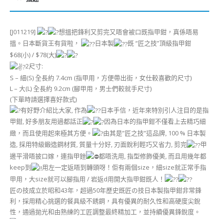
[J011219]
想搵把鋒利又剪完又唔會被口既指甲鉗，真係唔易
搵。日本斷貨王有貨啦，
日本製
既 “匠之技”頂級指甲鉗
$68(小) / $78(大)
2尺寸:
S – 細(S) 全長約 7.4cm (指甲用，方便帶出街，女仕較喜歡的尺寸)
L – 大(L) 全長約 9.2cm (腳甲用，男士們較就手尺寸)
(下單時請選擇喜好款式)
有好野介紹比大家, 作為
日本手信，近年來特別引人注目的是指
甲鉗, 好多朋友用過都話正
因為日本的指甲鉗不僅看上去精巧細
緻，而且使用起來極其方便。
由其是”匠之技”這品牌, 100 % 日本製
造, 採用特級鍛造鋼材質, 質量十分好, 刃面銳利輕巧又省力, 剪完
甲
邊平滑唔披口嫁，連指甲銼
都唔洗用, 指型修飾優美, 而且用幾年都
keep到
用左一定返唔到轉頭呀！佢有兩個size，細size就正常手指
甲用，大size就可以腳指用 / 岩返d用開大指甲鉗既人！
匠の技成立於昭和43年，超過50年歷史既匠の技日本製指甲鉗非常鋒
利，採用精心挑選的餐具級不銹鋼，具有優異的耐久性和高硬度尖銳
性，通過拋光和由熟練的工匠調整最終精加工，並持續優異鋒銳度。