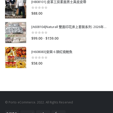
[H808101] 皮革工房素面男士真皮皮帶
0
out of 5
$
88.00
[A608104]Naturall 雙面印花床上套裝系列- 2026年秋季新款
0
out of 5
P
–
$
99.00
$
159.00
r
i
[H608083]安興 6 頭紅燒鮑魚
c
e
0
out of 5
$
58.00
r
a
n
g
e
:
$
© Porto eCommerce. 2022. All Rights Reserved
9
9